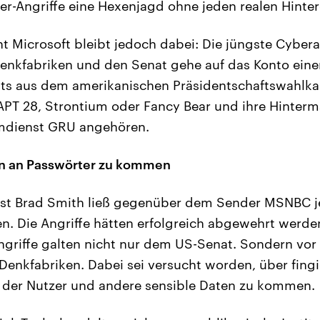
er-Angriffe eine Hexenjagd ohne jeden realen Hinte
nt Microsoft bleibt jedoch dabei: Die jüngste Cybera
Denkfabriken und den Senat gehe auf das Konto ein
eits aus dem amerikanischen Präsidentschaftswahlk
 APT 28, Strontium oder Fancy Bear und ihre Hinter
mdienst GRU angehören.
n an Passwörter zu kommen
ist Brad Smith ließ gegenüber dem Sender MSNBC jed
. Die Angriffe hätten erfolgreich abgewehrt werde
ngriffe galten nicht nur dem US-Senat. Sondern vor
Denkfabriken. Dabei sei versucht worden, über fingi
r der Nutzer und andere sensible Daten zu kommen.