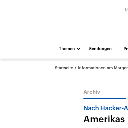
D
Themen
Sendungen
P
Die Nachrichten
Politik
/
Startseite
Informationen am Morge
Hörspiel und Feature
Musik
Archiv
Nach Hacker-A
Amerikas 
Landtagswahl Sachsen-
USA
Anhalt 2026
Aktuel