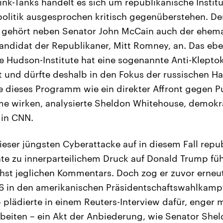
ink-Tanks handelt es sich um republikanische Institu
litik ausgesprochen kritisch gegenüberstehen. De
e gehört neben Senator John McCain auch der ehem
andidat der Republikaner, Mitt Romney, an. Das ebe
 Hudson-Institute hat eine sogenannte Anti-Kleptokra
und dürfte deshalb in den Fokus der russischen Ha
dieses Programm wie ein direkter Affront gegen Pu
me wirken, analysierte Sheldon Whitehouse, demokr
 in CNN.
eser jüngsten Cyberattacke auf in diesem Fall repu
nte zu innerparteilichem Druck auf Donald Trump führ
hst jeglichen Kommentars. Doch zog er zuvor erneut 
6 in den amerikanischen Präsidentschaftswahlkampf
plädierte in einem Reuters-Interview dafür, enger m
eiten – ein Akt der Anbiederung, wie Senator She