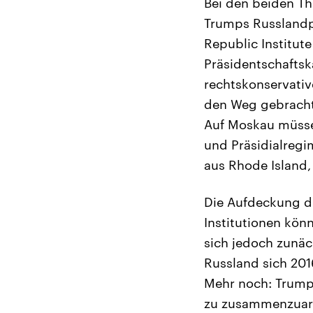
Bei den beiden Th
Trumps Russlandpo
Republic Institut
Präsidentschaftsk
rechtskonservative
den Weg gebracht 
Auf Moskau müsse 
und Präsidialregi
aus Rhode Island,
Die Aufdeckung di
Institutionen kön
sich jedoch zunäc
Russland sich 201
Mehr noch: Trump 
zu zusammenzuarb