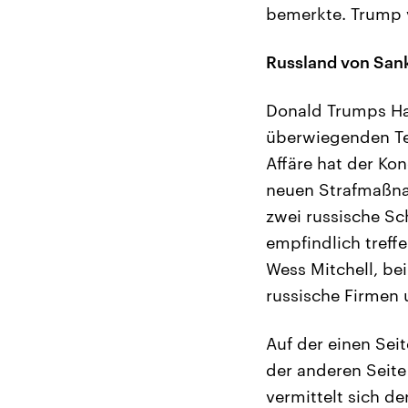
bemerkte. Trump v
Russland von Sank
Donald Trumps Ha
überwiegenden Tei
Affäre hat der Ko
neuen Strafmaßnah
zwei russische Sc
empfindlich treff
Wess Mitchell, bei
russische Firmen
Auf der einen Sei
der anderen Seit
vermittelt sich d