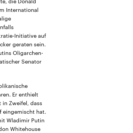
te, die Donald
m International
alige
nfalls
tie-Initiative auf
cker geraten sein.
tins Oligarchen-
atischer Senator
blikanische
en. Er enthielt
in Zweifel, dass
 eingemischt hat.
it Wladimir Putin
ldon Whitehouse