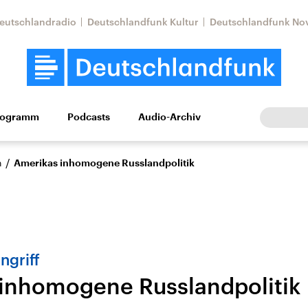
eutschlandradio
Deutschlandfunk Kultur
Deutschlandfunk No
rogramm
Podcasts
Audio-Archiv
Wirtschaft
Wissen
Kultur
Europa
Gesellschaf
/
n
Amerikas inhomogene Russlandpolitik
ngriff
inhomogene Russlandpolitik
Nahostkonflikt
Iran
le Beiträge,
Aktuelle Lage und
Aktuelle Lage und