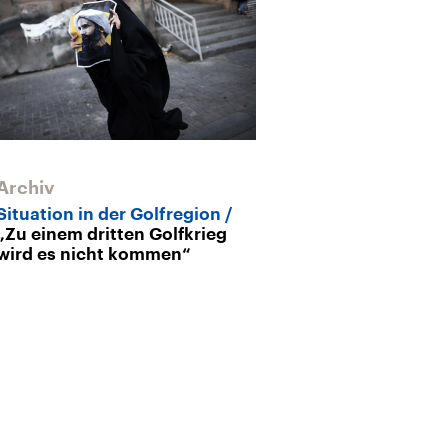
Archiv
Archiv
Situation in der Golfregion
Eskalation zw
„Zu einem dritten Golfkrieg
Saudi-Arabien
wird es nicht kommen“
Gefühle als „Sp
Machtpolitik