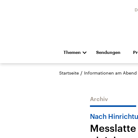
D
Themen
Sendungen
P
Die Nachrichten
Politik
/
Startseite
Informationen am Abend
Hörspiel und Feature
Musik
Archiv
Nach Hinrichtu
Messlatte
Landtagswahl Sachsen-
USA
Anhalt 2026
Aktuel