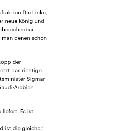
fraktion Die Linke,
er neue König und
 unberechenbar
rf man denen schon
topp der
tzt das richtige
ftsminister Sigmar
Saudi-Arabien
iefert. Es ist
 ist die gleiche.“