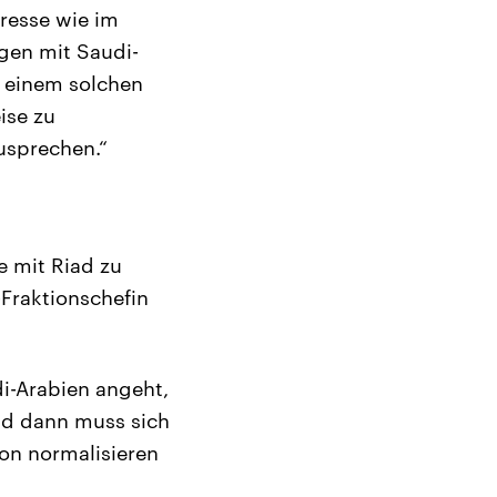
resse wie im
ngen mit Saudi-
n einem solchen
ise zu
usprechen.“
e mit Riad zu
-Fraktionschefin
i-Arabien angeht,
nd dann muss sich
Von normalisieren