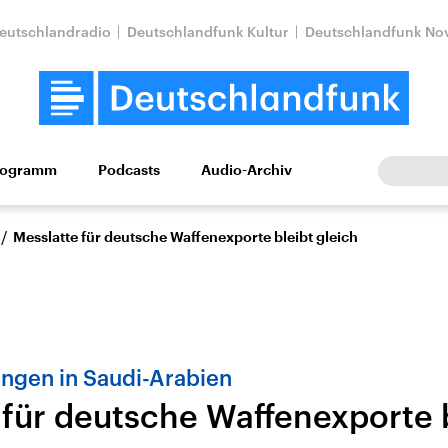
eutschlandradio
Deutschlandfunk Kultur
Deutschlandfunk No
rogramm
Podcasts
Audio-Archiv
Wirtschaft
Wissen
Kultur
Europa
Gesellschaf
/
Messlatte für deutsche Waffenexporte bleibt gleich
ngen in Saudi-Arabien
 für deutsche Waffenexporte 
Nahostkonflikt
Iran
le Beiträge,
Aktuelle Lage und
Aktuelle Lage und