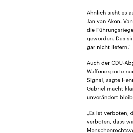
Ähnlich sieht es 
Jan van Aken. Va
die Führungsriege
geworden. Das si
gar nicht liefern.“
Auch der CDU-Abge
Waffenexporte nac
Signal, sagte Hen
Gabriel macht kla
unverändert bleibe
„Es ist verboten, 
verboten, dass wi
Menschenrechtsver