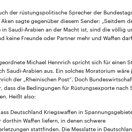
auch der rüstungspolitische Sprecher der Bundestags
n Aken sagte gegenüber diesem Sender: „Seitdem d
 in Saudi-Arabien an der Macht ist, sind die völlig
nd keine Freunde oder Partner mehr und Waffen da
ordnete Michael Hennrich spricht sich für einen S
h Saudi-Arabien aus. Ein solches Moratorium wäre je
nrich der „Rheinischen Post“. Doch Bundeswirtscha
r, dass die Bedingungen für Rüstungsexporte nach 
n. Heißt also:
dass Deutschland Kriegswaffen in Spannungsgebiete l
r dorthin Waffen liefern, in denen schwere
letzungen stattfinden. Die Messlatte in Deutschland