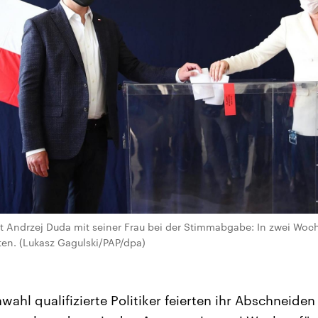
t Andrzej Duda mit seiner Frau bei der Stimmabgabe: In zwei Woch
ten. (Lukasz Gagulski/PAP/dpa)
hwahl qualifizierte Politiker feierten ihr Abschneiden