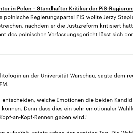
ter in Polen – Standhafter Kritiker der PiS-Regieru
e polnische Regierungspartei PiS wollte Jerzy Stepi
reichen, nachdem er die Justizreform kritisiert hat
nt des polnischen Verfassungsgericht lässt sich de
litologin an der Universität Warschau, sagte dem re
FM:
d entscheiden, welche Emotionen die beiden Kandid
können. Denn dass dies ein sehr emotionaler Wahlk
n Kopf-an-Kopf-Rennen geben wird.“
en aufwühlt, zeigte schon der gestrige Tag. Die Wah