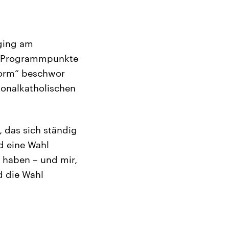
 ging am
ete Programmpunkte
tform“ beschwor
ionalkatholischen
 das sich ständig
d eine Wahl
 haben – und mir,
d die Wahl