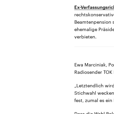
Ex-Verfassungsrich
rechtskonservativ
Beamtenpension st
ehemalige Präside
verbieten.
Ewa Marciniak, Po
Radiosender TOK 
„Letztendlich wir
Stichwahl wecken 
fest, zumal es ei
Dass die Wahl Pol