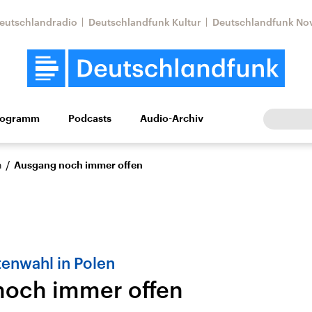
eutschlandradio
Deutschlandfunk Kultur
Deutschlandfunk No
rogramm
Podcasts
Audio-Archiv
Wirtschaft
Wissen
Kultur
Europa
Gesellschaf
/
n
Ausgang noch immer offen
enwahl in Polen
noch immer offen
Nahostkonflikt
Iran
le Beiträge,
Aktuelle Lage und
Aktuelle Lage und