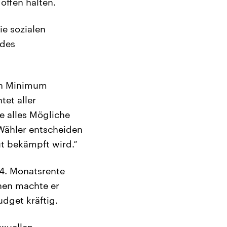
offen halten.
e sozialen
 des
ein Minimum
tet aller
e alles Mögliche
 Wähler entscheiden
ut bekämpft wird.“
14. Monatsrente
hen machte er
udget kräftig.
xuellen-