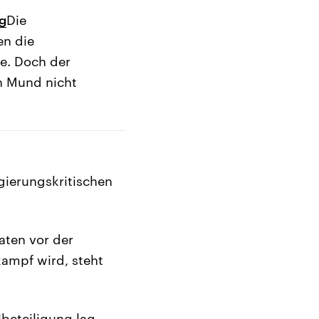
ng
Die
en die
te. Doch der
n Mund nicht
gierungskritischen
aten vor der
ampf wird, steht
lbeteiligung lag