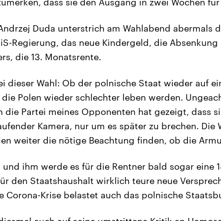
umerken, dass sie den Ausgang in zwei Wochen für 
Andrzej Duda unterstrich am Wahlabend abermals di
S-Regierung, das neue Kindergeld, die Absenkung
ers, die 13. Monatsrente.
i dieser Wahl: Ob der polnische Staat wieder auf 
b die Polen wieder schlechter leben werden. Ungeach
 die Partei meines Opponenten hat gezeigt, dass si
aufender Kamera, nur um es später zu brechen. Die
ien weiter die nötige Beachtung finden, ob die Arm
 und ihm werde es für die Rentner bald sogar eine 
ür den Staatshaushalt wirklich teure neue Versprec
ie Corona-Krise belastet auch das polnische Staatsb
diesmal auch auf seine umstrittene Kritik an Homose