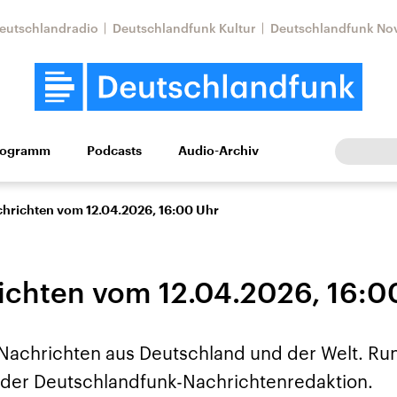
eutschlandradio
Deutschlandfunk Kultur
Deutschlandfunk No
rogramm
Podcasts
Audio-Archiv
Wirtschaft
Wissen
Kultur
Europa
Gesellschaf
chrichten vom 12.04.2026, 16:00 Uhr
ichten vom 12.04.2026, 16:0
 Nachrichten aus Deutschland und der Welt. Ru
Nahostkonflikt
Iran
us der Deutschlandfunk-Nachrichtenredaktion.
le Beiträge,
Aktuelle Lage und
Aktuelle Lage und