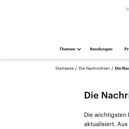
D
Themen
Sendungen
P
Die Nachrichten
Politik
/
/
Startseite
Die Nachrichten
Die Na
Hörspiel und Feature
Musik
Die Nachr
Die wichtigsten
Landtagswahl Sachsen-
USA
aktualisiert. A
Anhalt 2026
Aktuel