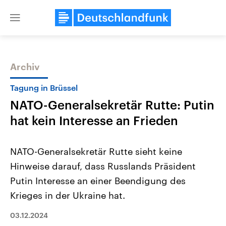
Close
menu
Archiv
Themen
Tagung in Brüssel
NATO-Generalsekretär Rutte: Putin
hat kein Interesse an Frieden
NATO-Generalsekretär Rutte sieht keine
Hinweise darauf, dass Russlands Präsident
USA
Nahostkonflikt
Putin Interesse an einer Beendigung des
Aktuelle Beiträge, Analysen und
Aktuelle Lage und Hinter
Der Überfall der palästine
Hintergründe
Krieges in der Ukraine hat.
Wirtschaftlich und militärisch
Terrororganisation Hamas
gehören die Vereinigten Staaten zu
Oktober 2023 auf Israel ha
03.12.2024
den mächtigsten Ländern der Erde,
Region wieder die Gewalt 
mit großem Einfluss auf das
Israel möchte die Hamas z