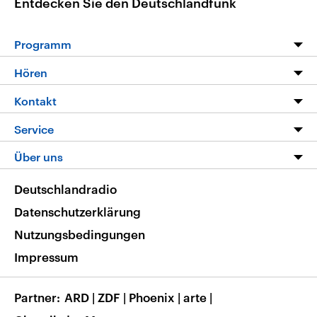
Entdecken Sie den Deutschlandfunk
Programm
Programm
Hören
Alle Sendungen
Livestream
Kontakt
Die Nachrichten
Audios
Hörerservice
Service
Nachrichtenleicht
Podcasts
Social Media
FAQ
Über uns
Neue Beiträge auf dlf.de
Deutschlandfunk App
Newsletter
Deutschlandradio
Themen-Schwerpunkte
Nachrichten App
Deutschlandradio
Veranstaltungen
Presse
Frequenzen
Datenschutzerklärung
Musikliste
Ausbildung und Karriere
Nutzungsbedingungen
RSS
Transparenz
Impressum
Korrekturen
Barrierefreiheit
Partner
ARD
|
ZDF
|
Phoenix
|
arte
|