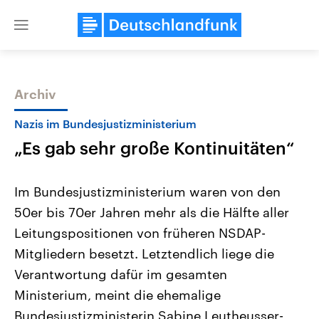
Close
menu
Archiv
Themen
Nazis im Bundesjustizministerium
„Es gab sehr große Kontinuitäten“
Im Bundesjustizministerium waren von den
50er bis 70er Jahren mehr als die Hälfte aller
Leitungspositionen von früheren NSDAP-
Landtagswahl Sachsen-Anhalt
USA
Mitgliedern besetzt. Letztendlich liege die
2026
Aktuelle Beiträge, Analys
Alle Informationen
Verantwortung dafür im gesamten
Hintergründe
Sachsen-Anhalt wählt am 6.
Wirtschaftlich und militäri
Ministerium, meint die ehemalige
September 2026 einen neuen
gehören die Vereinigten S
Landtag. Seit 2021 wird das
den mächtigsten Ländern 
Bundesjustizministerin Sabine Leutheusser-
Bundesland von einer Koalition aus
mit großem Einfluss auf d