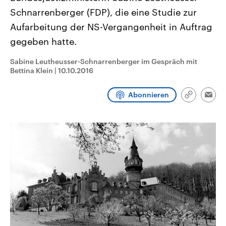
CDU, SPD und FDP regiert.-
aktuelle Weltgeschehen.
Schnarrenberger (FDP), die eine Studie zur
Umfragen, Prognosen,
Wahlprogramme, aktuelle Berichte
Aufarbeitung der NS-Vergangenheit in Auftrag
Sendungen
Programm
Podcasts
und Hintergründe zu den Parteien
und Kandidaten der anstehenden
gegeben hatte.
Wahl.
Audio-Archiv
Sabine Leutheusser-Schnarrenberger im Gespräch mit
Bettina Klein
|
10.10.2016
Abonnieren
Link
Emai
kopieren/te