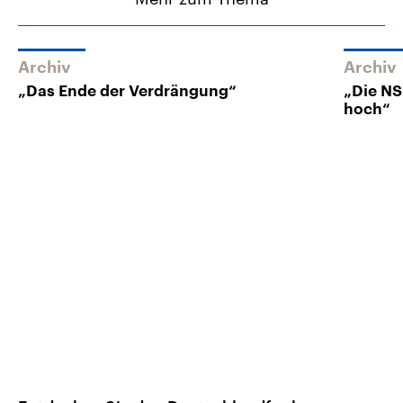
Archiv
Archiv
„Das Ende der Verdrängung“
„Die NS
hoch“