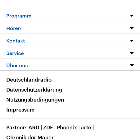
Programm
Programm
Hören
Alle Sendungen
Livestream
Kontakt
Die Nachrichten
Audios
Hörerservice
Service
Nachrichtenleicht
Podcasts
Social Media
FAQ
Über uns
Neue Beiträge auf dlf.de
Deutschlandfunk App
Newsletter
Deutschlandradio
Themen-Schwerpunkte
Nachrichten App
Deutschlandradio
Veranstaltungen
Presse
Frequenzen
Datenschutzerklärung
Musikliste
Ausbildung und Karriere
Nutzungsbedingungen
RSS
Transparenz
Impressum
Korrekturen
Barrierefreiheit
Partner
ARD
|
ZDF
|
Phoenix
|
arte
|
Chronik der Mauer