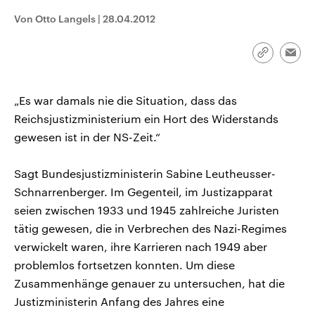
CDU, SPD und FDP regiert.-
aktuelle Weltgeschehen.
Von Otto Langels
|
28.04.2012
Umfragen, Prognosen,
Wahlprogramme, aktuelle Berichte
Sendungen
Programm
Podcasts
und Hintergründe zu den Parteien
und Kandidaten der anstehenden
Link
Emai
Wahl.
kopieren/te
Audio-Archiv
„Es war damals nie die Situation, dass das
Reichsjustizministerium ein Hort des Widerstands
gewesen ist in der NS-Zeit.“
Sagt Bundesjustizministerin Sabine Leutheusser-
Schnarrenberger. Im Gegenteil, im Justizapparat
seien zwischen 1933 und 1945 zahlreiche Juristen
tätig gewesen, die in Verbrechen des Nazi-Regimes
verwickelt waren, ihre Karrieren nach 1949 aber
problemlos fortsetzen konnten. Um diese
Zusammenhänge genauer zu untersuchen, hat die
Justizministerin Anfang des Jahres eine