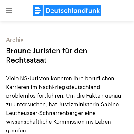
Close
menu
Archiv
Themen
Braune Juristen für den
Rechtsstaat
Viele NS-Juristen konnten ihre beruflichen
Karrieren im Nachkriegsdeutschland
problemlos fortführen. Um die Fakten genau
zu untersuchen, hat Justizministerin Sabine
Landtagswahl Sachsen-Anhalt
USA
2026
Aktuelle Beiträge, Analys
Leutheusser-Schnarrenberger eine
Alle Informationen
Hintergründe
Sachsen-Anhalt wählt am 6.
Wirtschaftlich und militäri
wissenschaftliche Kommission ins Leben
September 2026 einen neuen
gehören die Vereinigten S
Landtag. Seit 2021 wird das
den mächtigsten Ländern 
gerufen.
Bundesland von einer Koalition aus
mit großem Einfluss auf d