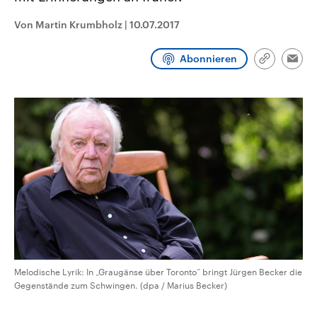
CDU, SPD und FDP regiert.-
aktuelle Weltgeschehen.
Umfragen, Prognosen,
Von Martin Krumbholz
|
10.07.2017
Wahlprogramme, aktuelle Berichte
Sendungen
Programm
Podcasts
und Hintergründe zu den Parteien
und Kandidaten der anstehenden
Abonnieren
Link
Wahl.
Emai
kopieren/te
Audio-Archiv
Melodische Lyrik: In „Graugänse über Toronto“ bringt Jürgen Becker die
Gegenstände zum Schwingen. (dpa / Marius Becker)