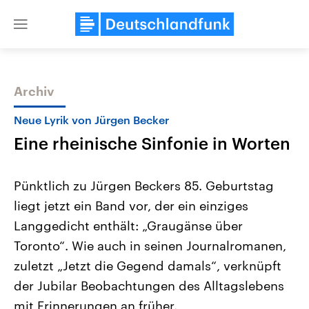
Close
menu
Archiv
Themen
Neue Lyrik von Jürgen Becker
Eine rheinische Sinfonie in Worten
Pünktlich zu Jürgen Beckers 85. Geburtstag
liegt jetzt ein Band vor, der ein einziges
Langgedicht enthält: „Graugänse über
Landtagswahl Sachsen-Anhalt
USA
Toronto“. Wie auch in seinen Journalromanen,
2026
Aktuelle Beiträge, Analys
Alle Informationen
zuletzt „Jetzt die Gegend damals“, verknüpft
Hintergründe
Sachsen-Anhalt wählt am 6.
Wirtschaftlich und militäri
der Jubilar Beobachtungen des Alltagslebens
September 2026 einen neuen
gehören die Vereinigten S
Landtag. Seit 2021 wird das
den mächtigsten Ländern 
mit Erinnerungen an früher.
Bundesland von einer Koalition aus
mit großem Einfluss auf d