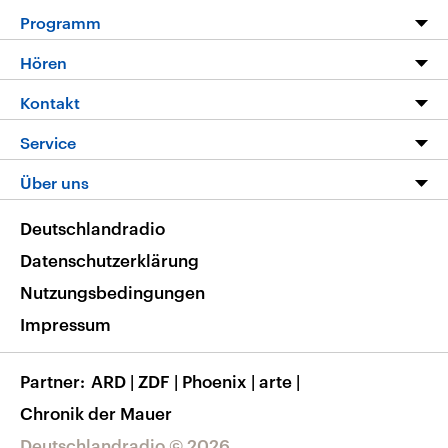
Programm
Programm
Hören
Alle Sendungen
Livestream
Kontakt
Die Nachrichten
Audios
Hörerservice
Service
Nachrichtenleicht
Podcasts
Social Media
FAQ
Über uns
Neue Beiträge auf dlf.de
Deutschlandfunk App
Newsletter
Deutschlandradio
Themen-Schwerpunkte
Nachrichten App
Deutschlandradio
Veranstaltungen
Presse
Frequenzen
Datenschutzerklärung
Musikliste
Ausbildung und Karriere
Nutzungsbedingungen
RSS
Transparenz
Impressum
Korrekturen
Barrierefreiheit
Partner
ARD
|
ZDF
|
Phoenix
|
arte
|
Chronik der Mauer
Deutschlandradio © 2026