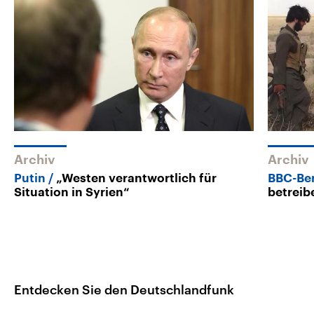
Archiv
Archiv
Putin
„Westen verantwortlich für
BBC-Ber
Situation in Syrien“
betreib
Entdecken Sie den Deutschlandfunk