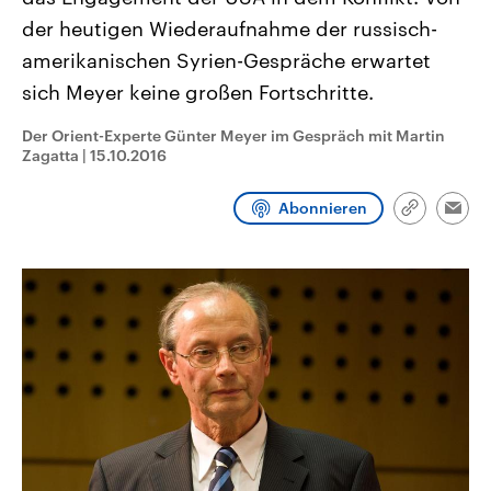
CDU, SPD und FDP regiert.-
aktuelle Weltgeschehen.
der heutigen Wiederaufnahme der russisch-
Umfragen, Prognosen,
Wahlprogramme, aktuelle Berichte
amerikanischen Syrien-Gespräche erwartet
Sendungen
Programm
Podcasts
und Hintergründe zu den Parteien
und Kandidaten der anstehenden
sich Meyer keine großen Fortschritte.
Wahl.
Audio-Archiv
Der Orient-Experte Günter Meyer im Gespräch mit Martin
Zagatta
|
15.10.2016
Abonnieren
Link
Emai
kopieren/te