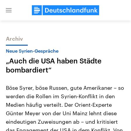
Close
menu
Archiv
Themen
Neue Syrien-Gespräche
„Auch die USA haben Städte
bombardiert“
Böse Syrer, böse Russen, gute Amerikaner – so
werden die Rollen im Syrien-Konflikt in den
Landtagswahl Sachsen-Anhalt
USA
Medien häufig verteilt. Der Orient-Experte
2026
Aktuelle Beiträge, Analys
Alle Informationen
Hintergründe
Günter Meyer von der Uni Mainz lehnt diese
Sachsen-Anhalt wählt am 6.
Wirtschaftlich und militäri
September 2026 einen neuen
gehören die Vereinigten S
eindeutigen Zuweisungen ab – und kritisiert
Landtag. Seit 2021 wird das
den mächtigsten Ländern 
das Engagement der USA in dem Konflikt. Von
Bundesland von einer Koalition aus
mit großem Einfluss auf d