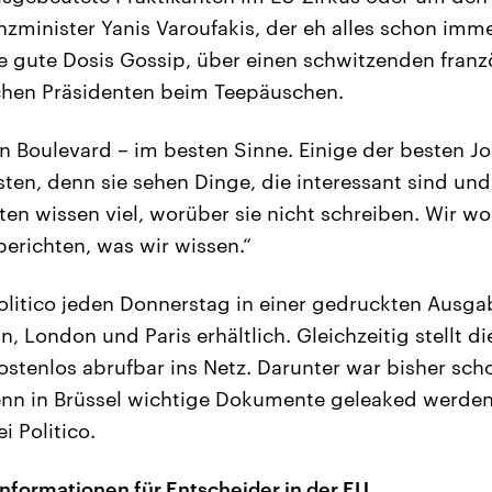
nzminister Yanis Varoufakis, der eh alles schon imm
 gute Dosis Gossip, über einen schwitzenden franz
schen Präsidenten beim Teepäuschen.
n Boulevard – im besten Sinne. Einige der besten Jo
sten, denn sie sehen Dinge, die interessant sind un
ten wissen viel, worüber sie nicht schreiben. Wir wol
berichten, was wir wissen.“
Politico jeden Donnerstag in einer gedruckten Aus
lin, London und Paris erhältlich. Gleichzeitig stellt d
kostenlos abrufbar ins Netz. Darunter war bisher sch
nn in Brüssel wichtige Dokumente geleaked werden,
i Politico.
Informationen für Entscheider in der EU