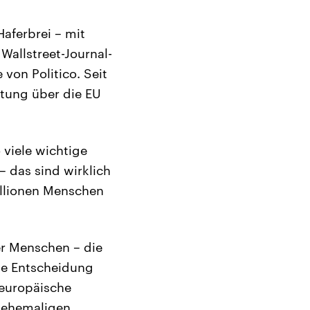
Haferbrei – mit
Wallstreet-Journal-
von Politico. Seit
ttung über die EU
o viele wichtige
– das sind wirklich
illionen Menschen
er Menschen – die
he Entscheidung
 europäische
 ehemaligen