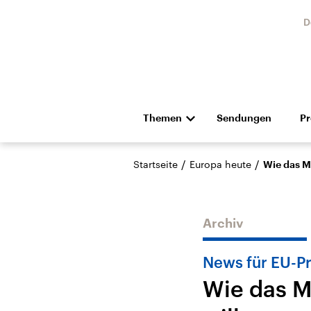
D
Themen
Sendungen
P
Die Nachrichten
Politik
/
/
Startseite
Europa heute
Wie das Ma
Hörspiel und Feature
Musik
Archiv
News für EU-Pr
Wie das M
Landtagswahl Sachsen-
USA
Anhalt 2026
Aktuel