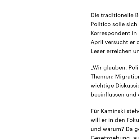
Die traditionelle 
Politico solle si
Korrespondent in 
April versucht er
Leser erreichen u
„Wir glauben, Poli
Themen: Migration
wichtige Diskussi
beeinflussen und d
Für Kaminski steh
will er in den Fo
und warum? Da ge
Gesetzgebung, au