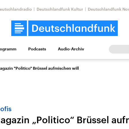
eutschlandradio
Deutschlandfunk Kultur
Deutschlandfunk No
rogramm
Podcasts
Audio-Archiv
Wirtschaft
Wissen
Kultur
Europa
Gesellschaf
gazin "Politico" Brüssel aufmischen will
ofis
agazin „Politico“ Brüssel au
Nahostkonflikt
Iran
le Beiträge,
Aktuelle Lage und
Aktuelle Lage und