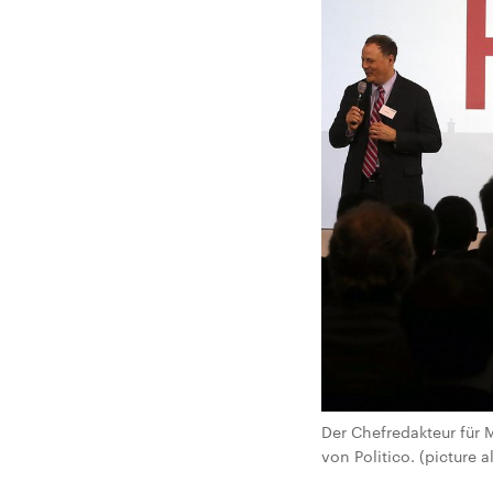
Der Chefredakteur für 
von Politico. (picture