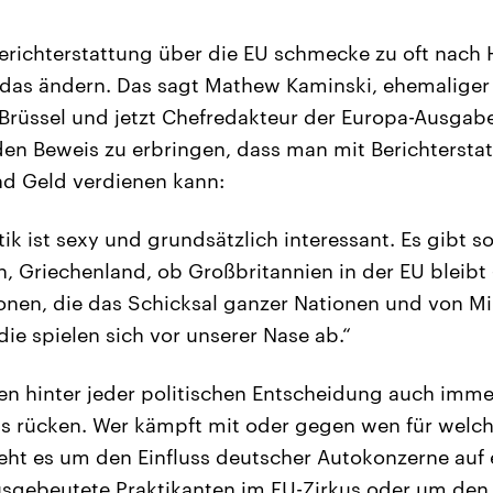
Berichterstattung über die EU schmecke zu oft nach 
ch das ändern. Das sagt Mathew Kaminski, ehemaliger 
Brüssel und jetzt Chefredakteur der Europa-Ausgabe 
 den Beweis zu erbringen, dass man mit Berichtersta
nd Geld verdienen kann:
tik ist sexy und grundsätzlich interessant. Es gibt s
, Griechenland, ob Großbritannien in der EU bleibt 
onen, die das Schicksal ganzer Nationen und von M
ie spielen sich vor unserer Nase ab.“
en hinter jeder politischen Entscheidung auch imm
kus rücken. Wer kämpft mit oder gegen wen für welc
ht es um den Einfluss deutscher Autokonzerne auf
sgebeutete Praktikanten im EU-Zirkus oder um den