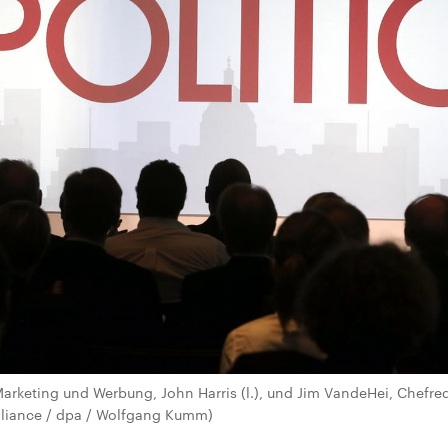
Marketing und Werbung, John Harris (l.), und Jim VandeHei, Chefr
 alliance / dpa / Wolfgang Kumm)