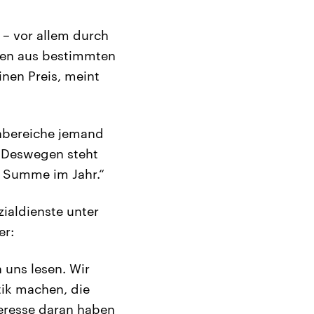
 – vor allem durch
onen aus bestimmten
inen Preis, meint
enbereiche jemand
l. Deswegen steht
ge Summe im Jahr.“
zialdienste unter
er:
 uns lesen. Wir
tik machen, die
teresse daran haben