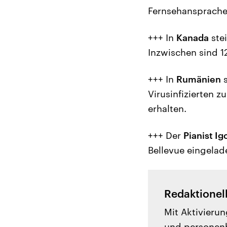
Fernsehansprache
+++ In
Kanada
stei
Inzwischen sind 1
+++ In
Rumänien
s
Virusinfizierten 
erhalten.
+++ Der
Pianist Ig
Bellevue eingelad
Redaktionel
Mit Aktivierun
und personenb