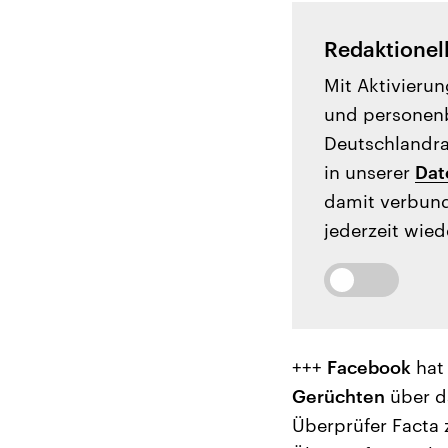
Redaktionel
Mit Aktivierun
und personenb
Deutschlandrad
in unserer
Dat
damit verbund
jederzeit wied
+++
Facebook
hat 
Gerüchten
über da
Überprüfer Facta