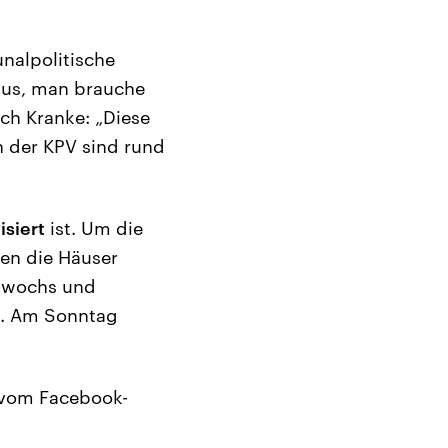
nalpolitische
 aus, man brauche
ch Kranke: „Diese
n der KPV sind rund
siert
ist. Um die
en die Häuser
ttwochs und
n. Am Sonntag
n vom Facebook-