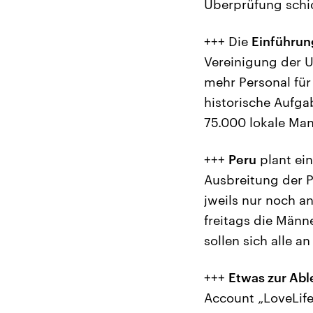
Überprüfung schi
+++ Die
Einführun
Vereinigung der U
mehr Personal für
historische Aufga
75.000 lokale Ma
+++
Peru
plant ei
Ausbreitung der 
jweils nur noch 
freitags die Männ
sollen sich alle a
+++
Etwas zur Ab
Account „LoveLif