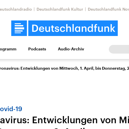
eutschlandradio
Deutschlandfunk Kultur
Deutschlandfunk No
rogramm
Podcasts
Audio-Archiv
Wirtschaft
Wissen
Kultur
Europa
Gesellschaf
onavirus: Entwicklungen von Mittwoch, 1. April, bis Donnerstag, 2.
ovid-19
avirus: Entwicklungen von Mi
Nahostkonflikt
Iran
le Beiträge,
Aktuelle Lage und
Aktuelle Lage und