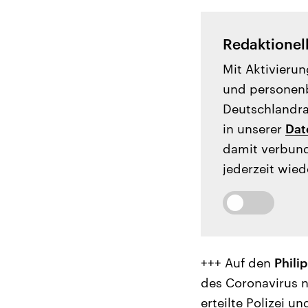
Redaktionel
Mit Aktivierun
und personenb
Deutschlandrad
in unserer
Dat
damit verbund
jederzeit wied
+++ Auf den
Phili
des Coronavirus n
erteilte Polizei un