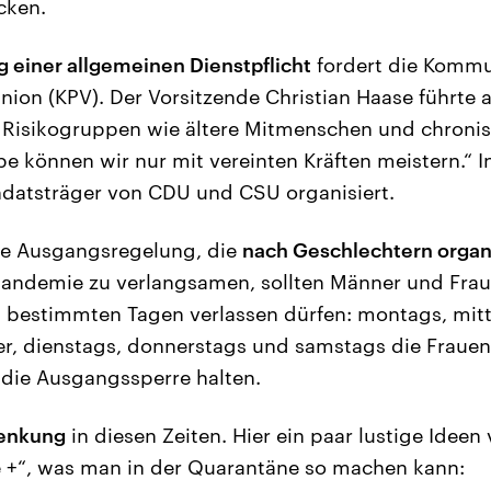
cken.
g einer allgemeinen Dienstpflicht
fordert die Kommu
nion (KPV). Der Vorsitzende Christian Haase führte
 Risikogruppen wie ältere Mitmenschen und chronis
be können wir nur mit vereinten Kräften meistern.“ I
ndatsträger von CDU und CSU organisiert.
ne Ausgangsregelung, die
nach Geschlechtern organi
Pandemie zu verlangsamen, sollten Männer und Frau
an bestimmten Tagen verlassen dürfen: montags, mi
er, dienstags, donnerstags und samstags die Fraue
n die Ausgangssperre halten.
lenkung
in diesen Zeiten. Hier ein paar lustige Idee
e +“, was man in der Quarantäne so machen kann: