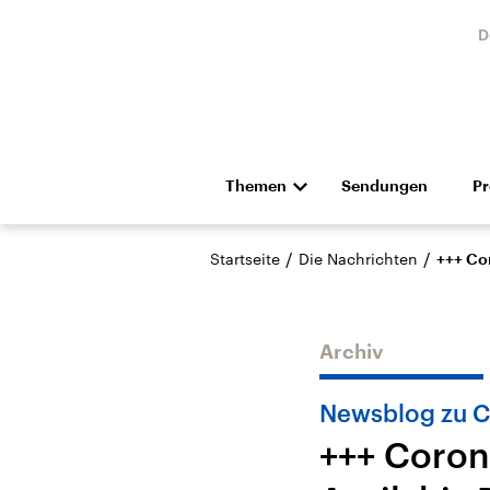
D
Themen
Sendungen
P
Die Nachrichten
Politik
/
/
Startseite
Die Nachrichten
+++ Cor
Hörspiel und Feature
Musik
Archiv
Newsblog zu C
+++ Coron
Landtagswahl Sachsen-
USA
Anhalt 2026
Aktuel