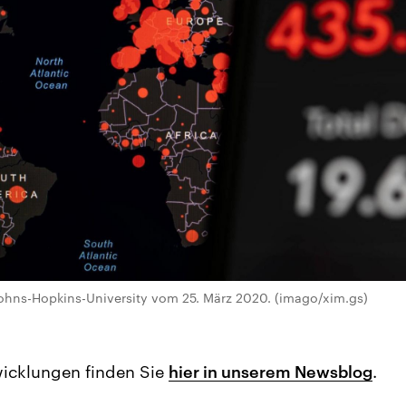
Johns-Hopkins-University vom 25. März 2020. (imago/xim.gs)
wicklungen finden Sie
hier in unserem Newsblog
.