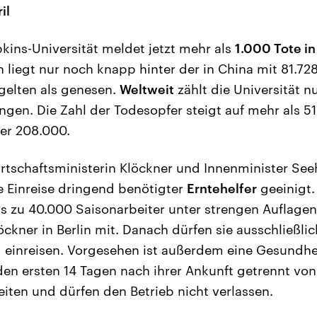
il
kins-Universität meldet jetzt mehr als
1.000 Tote i
en liegt nur noch knapp hinter der in China mit 81.728
 gelten als genesen.
Weltweit
zählt die Universität 
ungen. Die Zahl der Todesopfer steigt auf mehr als 51
er 208.000.
tschaftsministerin Klöckner und Innenminister See
e Einreise dringend benötigter
Erntehelfer
geeinigt.
is zu 40.000 Saisonarbeiter unter strengen Auflage
öckner in Berlin mit. Danach dürfen sie ausschließl
 einreisen. Vorgesehen ist außerdem eine Gesundhe
den ersten 14 Tagen nach ihrer Ankunft getrennt vo
eiten und dürfen den Betrieb nicht verlassen.