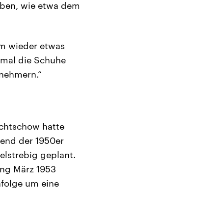
eben, wie etwa dem
hm wieder etwas
t mal die Schuhe
nehmern.“
schtschow hatte
rend der 1950er
elstrebig geplant.
ang März 1953
folge um eine