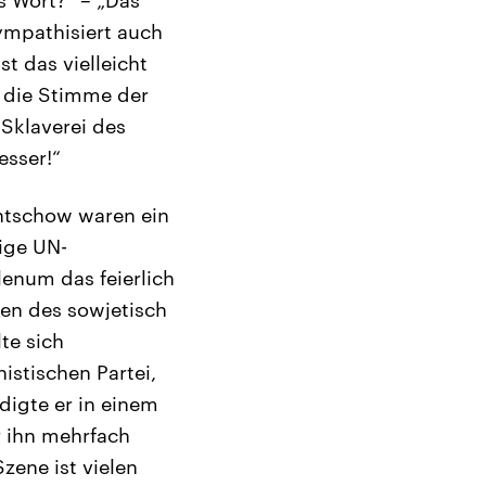
ympathisiert auch
st das vielleicht
, die Stimme der
 Sklaverei des
esser!“
htschow waren ein
ige UN-
lenum das feierlich
en des sowjetisch
te sich
stischen Partei,
digte er in einem
r ihn mehrfach
zene ist vielen