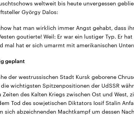
uschtschows weltweit bis heute unvergessen gebli
ftsteller György Dalos:
chow hat man wirklich immer Angst gehabt, dass i
Westen goutierte! Weil: Er war ein lustiger Typ. Er ha
mal hat er sich umarmt mit amerikanischen Unter
ig geplant
Nähe der westrussischen Stadt Kursk geborene Chru
n die wichtigsten Spitzenpositionen der UdSSR wäh
u Zeiten des Kalten Kriegs zwischen Ost und West, zi
em Tod des sowjetischen Diktators Iosif Stalin Anf
im sich abzeichnenden Machtkampf um dessen Nach