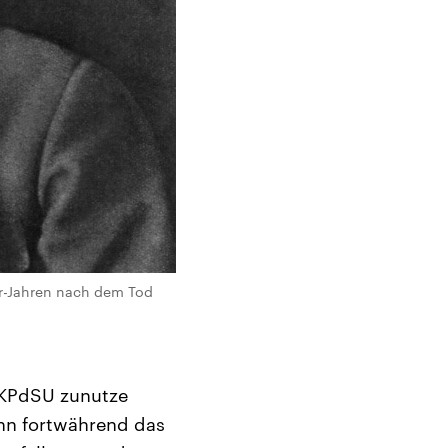
r-Jahren nach dem Tod
r KPdSU zunutze
ann fortwährend das