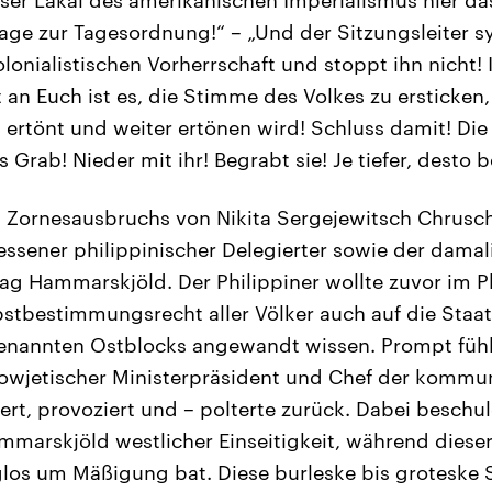
age zur Tagesordnung!“ – „Und der Sitzungsleiter s
lonialistischen Vorherrschaft und stoppt ihn nicht! I
t an Euch ist es, die Stimme des Volkes zu ersticken
t ertönt und weiter ertönen wird! Schluss damit! Die
s Grab! Nieder mit ihr! Begrabt sie! Je tiefer, desto b
s Zornesausbruchs von Nikita Sergejewitsch Chrusc
essener philippinischer Delegierter sowie der damal
ag Hammarskjöld. Der Philippiner wollte zuvor im P
tbestimmungsrecht aller Völker auch auf die Staat
enannten Ostblocks angewandt wissen. Prompt fühl
wjetischer Ministerpräsident und Chef der kommuni
ert, provoziert und – polterte zurück. Dabei beschul
arskjöld westlicher Einseitigkeit, während diese
lglos um Mäßigung bat. Diese burleske bis groteske S