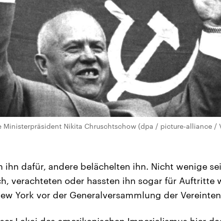
 Ministerpräsident Nikita Chruschtschow (dpa / picture-alliance / 
 ihn dafür, andere belächelten ihn. Nicht wenige se
, verachteten oder hassten ihn sogar für Auftritte w
New York vor der Generalversammlung der Vereinten
ser Lakai des amerikanischen Imperialismus hier da