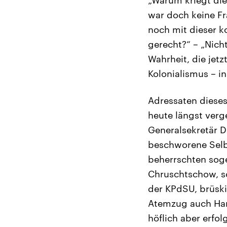
war doch keine Fr
noch mit dieser ko
gerecht?“ – „Nich
Wahrheit, die jetz
Kolonialismus – in
Adressaten diese
heute längst verg
Generalsekretär D
beschworene Selbs
beherrschten sog
Chruschtschow, so
der KPdSU, brüski
Atemzug auch Hamm
höflich aber erfo