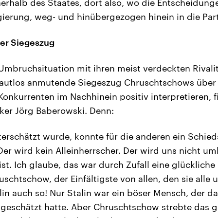
rhalb des Staates, dort also, wo die Entscheidunge
gierung, weg- und hinübergezogen hinein in die Part
er Siegeszug
Umbruchsituation mit ihren meist verdeckten Rivalit
t lautlos anmutende Siegeszug Chruschtschows über
Konkurrenten im Nachhinein positiv interpretieren, f
ker Jörg Baberowski. Denn:
terschätzt wurde, konnte für die anderen ein Schieds
Der wird kein Alleinherrscher. Der wird uns nicht umb
st. Ich glaube, das war durch Zufall eine glücklich
chtschow, der Einfältigste von allen, den sie alle u
lin auch so! Nur Stalin war ein böser Mensch, der d
ngeschätzt hatte. Aber Chruschtschow strebte das ga