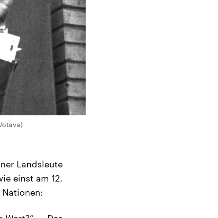
Votava)
iner Landsleute
ie einst am 12.
 Nationen:
s Wort?“ – „Das