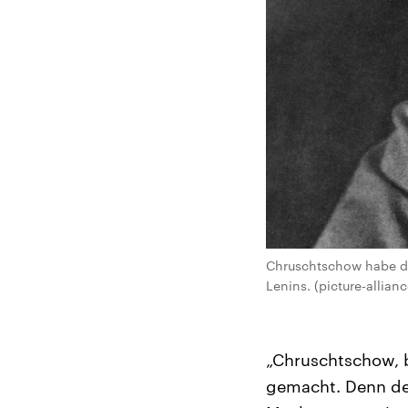
Chruschtschow habe da
Lenins. (picture-allianc
„Chruschtschow, b
gemacht. Denn der