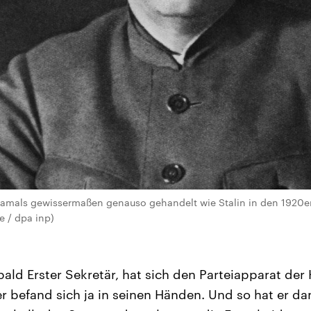
mals gewissermaßen genauso gehandelt wie Stalin in den 1920e
e / dpa inp)
ald Erster Sekretär, hat sich den Parteiapparat de
 befand sich ja in seinen Händen. Und so hat er d