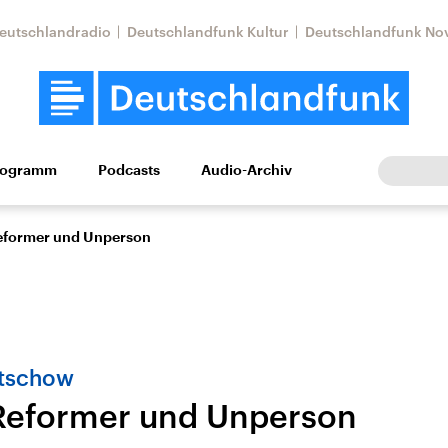
eutschlandradio
Deutschlandfunk Kultur
Deutschlandfunk No
rogramm
Podcasts
Audio-Archiv
Wirtschaft
Wissen
Kultur
Europa
Gesellschaf
 Reformer und Unperson
htschow
, Reformer und Unperson
Nahostkonflikt
Iran
le Beiträge,
Aktuelle Lage und
Aktuelle Lage und