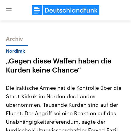
Close
menu
Archiv
Themen
Nordirak
„Gegen diese Waffen haben die
Kurden keine Chance“
Die irakische Armee hat die Kontrolle über die
Stadt Kirkuk im Norden des Landes
Landtagswahl Sachsen-Anhalt
USA
übernommen. Tausende Kurden sind auf der
2026
Aktuelle Beiträge, Analys
Alle Informationen
Hintergründe
Flucht. Der Angriff sei eine Reaktion auf das
Sachsen-Anhalt wählt am 6.
Wirtschaftlich und militäri
September 2026 einen neuen
gehören die Vereinigten S
Unabhängigkeitsreferendum, sagte der
Landtag. Seit 2021 wird das
den mächtigsten Ländern 
kurdische Kulturwissenschaftler Feryad Fazil
Bundesland von einer Koalition aus
mit großem Einfluss auf d