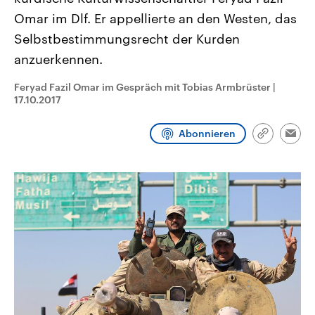
CDU, SPD und FDP regiert.-
aktuelle Weltgeschehen.
Omar im Dlf. Er appellierte an den Westen, das
Umfragen, Prognosen,
Wahlprogramme, aktuelle Berichte
Selbstbestimmungsrecht der Kurden
Sendungen
Programm
Podcasts
und Hintergründe zu den Parteien
und Kandidaten der anstehenden
anzuerkennen.
Wahl.
Audio-Archiv
Feryad Fazil Omar im Gespräch mit Tobias Armbrüster
|
17.10.2017
Abonnieren
Link
Emai
kopieren/te