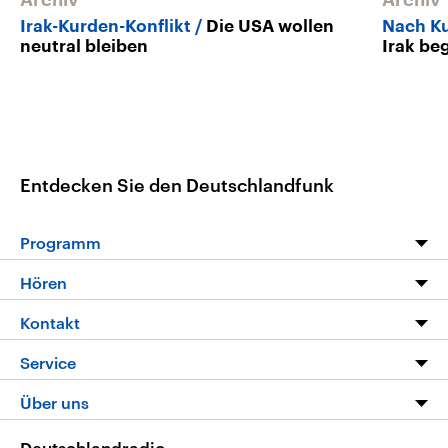
Archiv
Archiv
Irak-Kurden-Konflikt
Die USA wollen
Nach K
neutral bleiben
Irak b
Entdecken Sie den Deutschlandfunk
Programm
Programm
Hören
Alle Sendungen
Livestream
Kontakt
Die Nachrichten
Audios
Hörerservice
Service
Nachrichtenleicht
Podcasts
Social Media
FAQ
Über uns
Neue Beiträge auf dlf.de
Deutschlandfunk App
Newsletter
Deutschlandradio
Themen-Schwerpunkte
Nachrichten App