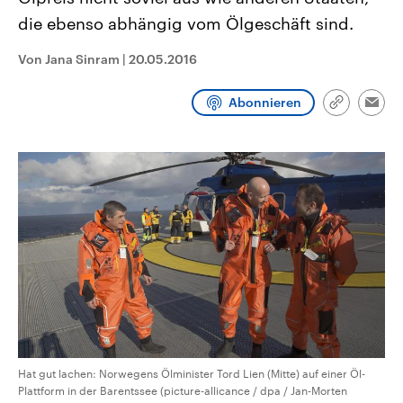
CDU, SPD und FDP regiert.-
aktuelle Weltgeschehen.
die ebenso abhängig vom Ölgeschäft sind.
Umfragen, Prognosen,
Wahlprogramme, aktuelle Berichte
Sendungen
Programm
Podcasts
und Hintergründe zu den Parteien
Von Jana Sinram
|
20.05.2016
und Kandidaten der anstehenden
Wahl.
Audio-Archiv
Abonnieren
Link
Emai
kopieren/te
Hat gut lachen: Norwegens Ölminister Tord Lien (Mitte) auf einer Öl-
Plattform in der Barentssee (picture-allicance / dpa / Jan-Morten