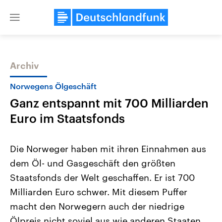
Close
menu
Archiv
Themen
Norwegens Ölgeschäft
Ganz entspannt mit 700 Milliarden
Euro im Staatsfonds
Die Norweger haben mit ihren Einnahmen aus
dem Öl- und Gasgeschäft den größten
Landtagswahl Sachsen-Anhalt
USA
Staatsfonds der Welt geschaffen. Er ist 700
2026
Aktuelle Beiträge, Analys
Alle Informationen
Hintergründe
Milliarden Euro schwer. Mit diesem Puffer
Sachsen-Anhalt wählt am 6.
Wirtschaftlich und militäri
September 2026 einen neuen
gehören die Vereinigten S
macht den Norwegern auch der niedrige
Landtag. Seit 2021 wird das
den mächtigsten Ländern 
Ölpreis nicht soviel aus wie anderen Staaten,
Bundesland von einer Koalition aus
mit großem Einfluss auf d