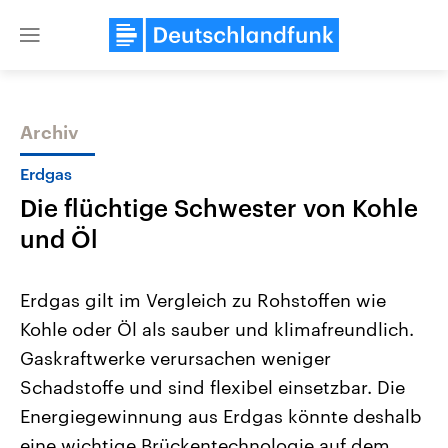
Close
menu
Archiv
Themen
Erdgas
Die flüchtige Schwester von Kohle
und Öl
Erdgas gilt im Vergleich zu Rohstoffen wie
Kohle oder Öl als sauber und klimafreundlich.
Landtagswahl Sachsen-Anhalt
USA
Gaskraftwerke verursachen weniger
2026
Aktuelle Beiträge, Analys
Alle Informationen
Hintergründe
Schadstoffe und sind flexibel einsetzbar. Die
Sachsen-Anhalt wählt am 6.
Wirtschaftlich und militäri
September 2026 einen neuen
gehören die Vereinigten S
Energiegewinnung aus Erdgas könnte deshalb
Landtag. Seit 2021 wird das
den mächtigsten Ländern 
eine wichtige Brückentechnologie auf dem
Bundesland von einer Koalition aus
mit großem Einfluss auf d