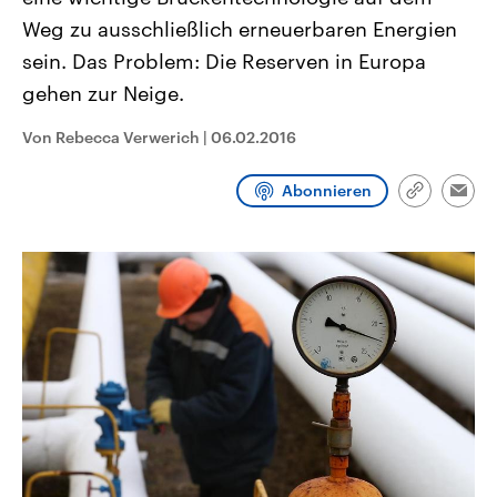
CDU, SPD und FDP regiert.-
aktuelle Weltgeschehen.
Weg zu ausschließlich erneuerbaren Energien
Umfragen, Prognosen,
Wahlprogramme, aktuelle Berichte
sein. Das Problem: Die Reserven in Europa
Sendungen
Programm
Podcasts
und Hintergründe zu den Parteien
und Kandidaten der anstehenden
gehen zur Neige.
Wahl.
Audio-Archiv
Von Rebecca Verwerich
|
06.02.2016
Abonnieren
Link
Emai
kopieren/te