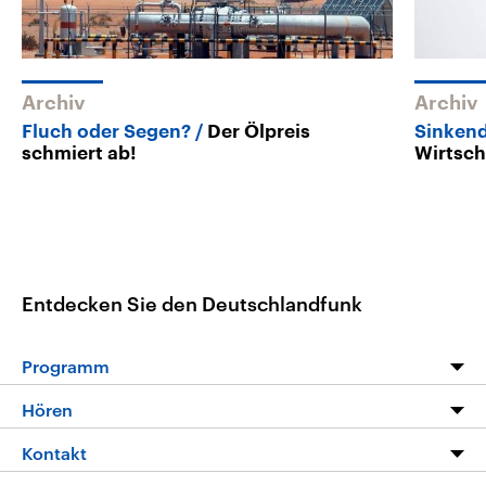
Archiv
Archiv
Fluch oder Segen?
Der Ölpreis
Sinkend
schmiert ab!
Wirtscha
Entdecken Sie den Deutschlandfunk
Programm
Programm
Hören
Alle Sendungen
Livestream
Kontakt
Die Nachrichten
Audios