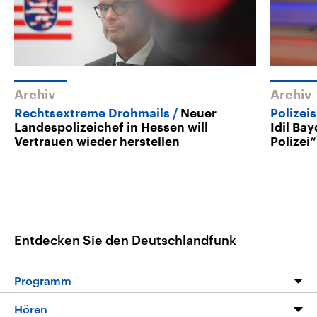
Archiv
Archiv
Rechtsextreme Drohmails
Neuer
Polizei
Landespolizeichef in Hessen will
Idil Ba
Vertrauen wieder herstellen
Polizei“
Entdecken Sie den Deutschlandfunk
Programm
Programm
Hören