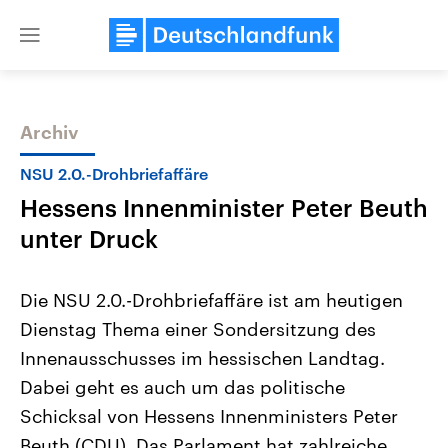
Close
menu
Archiv
Themen
NSU 2.0.-Drohbriefaffäre
Hessens Innenminister Peter Beuth
unter Druck
Die NSU 2.0.-Drohbriefaffäre ist am heutigen
Dienstag Thema einer Sondersitzung des
Landtagswahl Sachsen-Anhalt
USA
Innenausschusses im hessischen Landtag.
2026
Aktuelle Beiträge, Analys
Alle Informationen
Hintergründe
Dabei geht es auch um das politische
Sachsen-Anhalt wählt am 6.
Wirtschaftlich und militäri
September 2026 einen neuen
gehören die Vereinigten S
Schicksal von Hessens Innenministers Peter
Landtag. Seit 2021 wird das
den mächtigsten Ländern 
Beuth (CDU). Das Parlament hat zahlreiche
Bundesland von einer Koalition aus
mit großem Einfluss auf d