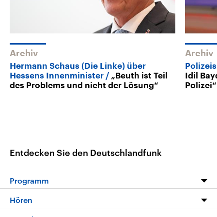
Archiv
Archiv
Hermann Schaus (Die Linke) über
Polizei
Hessens Innenminister
„Beuth ist Teil
Idil Ba
des Problems und nicht der Lösung“
Polizei“
Entdecken Sie den Deutschlandfunk
Programm
Programm
Hören
Alle Sendungen
Livestream