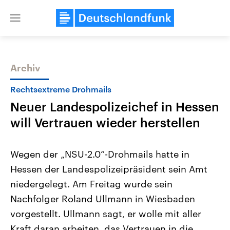
Close
menu
Archiv
Themen
Rechtsextreme Drohmails
Neuer Landespolizeichef in Hessen
will Vertrauen wieder herstellen
Wegen der „NSU-2.0“-Drohmails hatte in
Hessen der Landespolizeipräsident sein Amt
USA
Nahostkonflikt
niedergelegt. Am Freitag wurde sein
Aktuelle Beiträge, Analysen und
Aktuelle Lage und Hinter
Der Überfall der palästine
Hintergründe
Nachfolger Roland Ullmann in Wiesbaden
Wirtschaftlich und militärisch
Terrororganisation Hamas
gehören die Vereinigten Staaten zu
Oktober 2023 auf Israel ha
vorgestellt. Ullmann sagt, er wolle mit aller
den mächtigsten Ländern der Erde,
Region wieder die Gewalt 
Kraft daran arbeiten, das Vertrauen in die
mit großem Einfluss auf das
Israel möchte die Hamas z