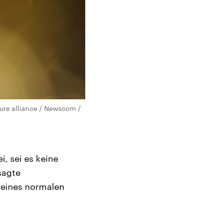
ture alliance / Newscom /
, sei es keine
sagte
t eines normalen