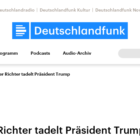
eutschlandradio
Deutschlandfunk Kultur
Deutschlandfunk No
rogramm
Podcasts
Audio-Archiv
Wirtschaft
Wissen
Kultur
Europa
Gesellschaf
r Richter tadelt Präsident Trump
Richter tadelt Präsident Tru
Nahostkonflikt
Iran
le Beiträge,
Aktuelle Lage und
Aktuelle Lage und