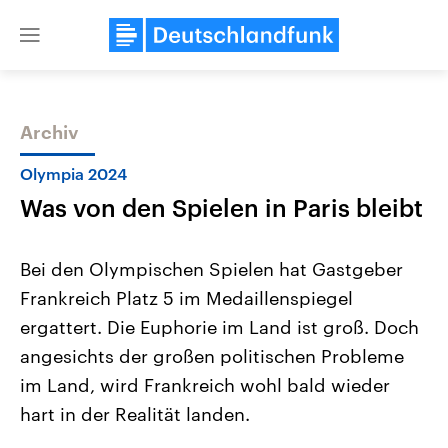
Close
menu
Archiv
Themen
Olympia 2024
Was von den Spielen in Paris bleibt
Bei den Olympischen Spielen hat Gastgeber
Frankreich Platz 5 im Medaillenspiegel
ergattert. Die Euphorie im Land ist groß. Doch
Landtagswahl Sachsen-Anhalt
USA
angesichts der großen politischen Probleme
2026
Aktuelle Beiträge, Analys
Alle Informationen
im Land, wird Frankreich wohl bald wieder
Hintergründe
Sachsen-Anhalt wählt am 6.
Wirtschaftlich und militäri
hart in der Realität landen.
September 2026 einen neuen
gehören die Vereinigten S
Landtag. Seit 2021 wird das
den mächtigsten Ländern 
Bundesland von einer Koalition aus
mit großem Einfluss auf d