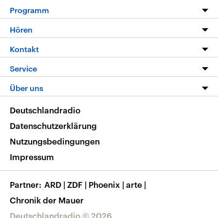
Programm
Programm
Hören
Alle Sendungen
Livestream
Kontakt
Die Nachrichten
Audios
Hörerservice
Service
Nachrichtenleicht
Podcasts
Social Media
FAQ
Über uns
Neue Beiträge auf dlf.de
Deutschlandfunk App
Newsletter
Deutschlandradio
Themen-Schwerpunkte
Nachrichten App
Deutschlandradio
Veranstaltungen
Presse
Frequenzen
Datenschutzerklärung
Musikliste
Ausbildung und Karriere
Nutzungsbedingungen
RSS
Transparenz
Impressum
Korrekturen
Barrierefreiheit
Partner
ARD
|
ZDF
|
Phoenix
|
arte
|
Chronik der Mauer
Deutschlandradio © 2026