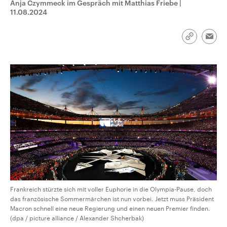
Anja Czymmeck im Gespräch mit Matthias Friebe
|
CDU, SPD und FDP regiert.-
aktuelle Weltgeschehen.
11.08.2024
Umfragen, Prognosen,
Wahlprogramme, aktuelle Berichte
Sendungen
Programm
Podcasts
und Hintergründe zu den Parteien
und Kandidaten der anstehenden
Link
Emai
Wahl.
kopieren/te
Audio-Archiv
Frankreich stürzte sich mit voller Euphorie in die Olympia-Pause, doch
das französische Sommermärchen ist nun vorbei. Jetzt muss Präsident
Macron schnell eine neue Regierung und einen neuen Premier finden.
(dpa / picture alliance / Alexander Shcherbak)