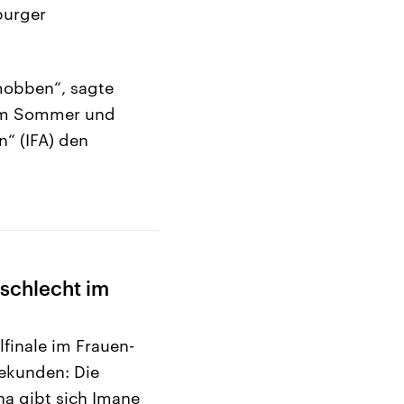
burger
mobben“, sagte
 im Sommer und
n“ (IFA) den
schlecht im
finale im Frauen-
ekunden: Die
ina gibt sich Imane