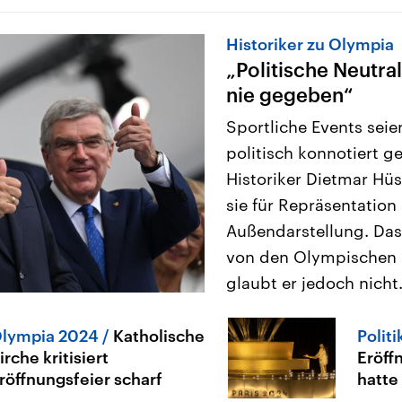
Historiker zu Olympia
„Politische Neutral
nie gegeben“
Sportliche Events sei
politisch konnotiert g
Historiker Dietmar Hüs
sie für Repräsentation
Außendarstellung. Das
von den Olympischen Sp
glaubt er jedoch nicht
lympia 2024
Katholische
Polit
irche kritisiert
Eröff
röffnungsfeier scharf
hatte