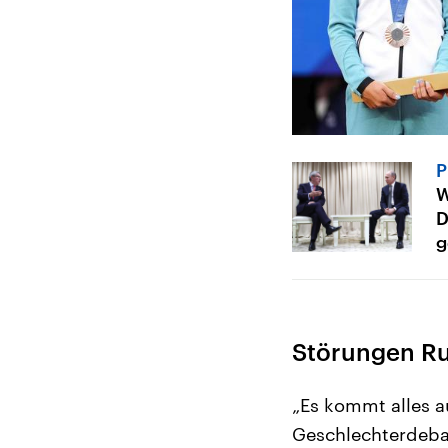
P
W
D
g
Störungen Ru
„Es kommt alles a
Geschlechterdebat