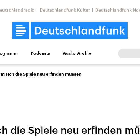
eutschlandradio
Deutschlandfunk Kultur
Deutschlandfunk No
rogramm
Podcasts
Audio-Archiv
Wirtschaft
Wissen
Kultur
Europa
Gesellschaf
m sich die Spiele neu erfinden müssen
h die Spiele neu erfinden m
Nahostkonflikt
Iran
le Beiträge,
Aktuelle Lage und
Aktuelle Lage und