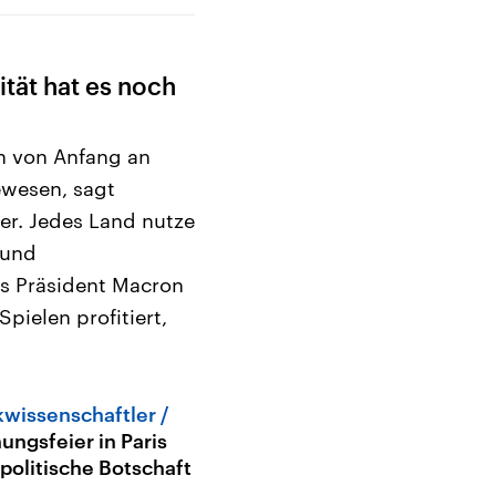
ität hat es noch
en von Anfang an
ewesen, sagt
er. Jedes Land nutze
 und
s Präsident Macron
ielen profitiert,
.
ikwissenschaftler
nungsfeier in Paris
 politische Botschaft