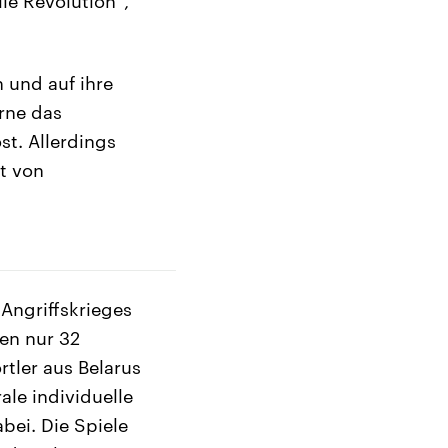
le Revolution“,
 und auf ihre
rne das
st. Allerdings
t von
Angriffskrieges
en nur 32
tler aus Belarus
ale individuelle
abei. Die Spiele