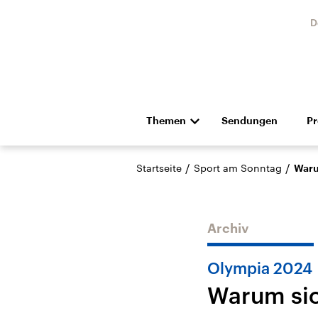
D
Themen
Sendungen
P
Die Nachrichten
Politik
/
/
Startseite
Sport am Sonntag
Waru
Hörspiel und Feature
Musik
Archiv
Olympia 2024
Warum sic
Landtagswahl Sachsen-
USA
Anhalt 2026
Aktuel