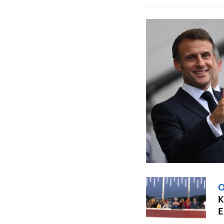
O
K
E