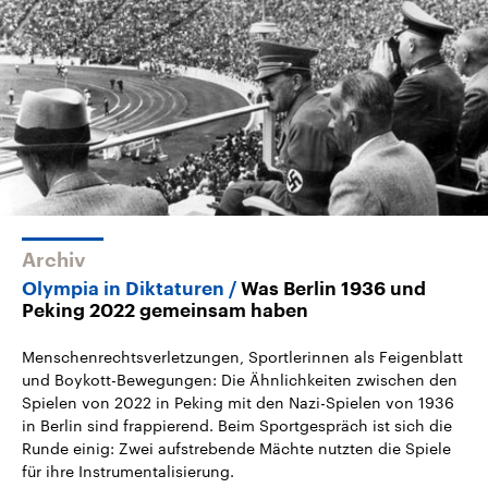
2026
Aktuelle Beiträge, Analys
Alle Informationen
Hintergründe
Sachsen-Anhalt wählt am 6.
Wirtschaftlich und militäri
September 2026 einen neuen
gehören die Vereinigten S
Landtag. Seit 2021 wird das
den mächtigsten Ländern 
Bundesland von einer Koalition aus
mit großem Einfluss auf d
CDU, SPD und FDP regiert.-
aktuelle Weltgeschehen.
Umfragen, Prognosen,
Wahlprogramme, aktuelle Berichte
Sendungen
Programm
Podcasts
und Hintergründe zu den Parteien
und Kandidaten der anstehenden
Wahl.
Audio-Archiv
Archiv
Olympia in Diktaturen
Was Berlin 1936 und
Peking 2022 gemeinsam haben
Menschenrechtsverletzungen, Sportlerinnen als Feigenblatt
und Boykott-Bewegungen: Die Ähnlichkeiten zwischen den
Spielen von 2022 in Peking mit den Nazi-Spielen von 1936
in Berlin sind frappierend. Beim Sportgespräch ist sich die
Runde einig: Zwei aufstrebende Mächte nutzten die Spiele
für ihre Instrumentalisierung.