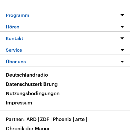
Programm
Programm
Hören
Alle Sendungen
Livestream
Kontakt
Die Nachrichten
Audios
Hörerservice
Service
Nachrichtenleicht
Podcasts
Social Media
FAQ
Über uns
Neue Beiträge auf dlf.de
Deutschlandfunk App
Newsletter
Deutschlandradio
Themen-Schwerpunkte
Nachrichten App
Deutschlandradio
Veranstaltungen
Presse
Frequenzen
Datenschutzerklärung
Musikliste
Ausbildung und Karriere
Nutzungsbedingungen
RSS
Transparenz
Impressum
Korrekturen
Barrierefreiheit
Partner
ARD
|
ZDF
|
Phoenix
|
arte
|
Chronik der Mauer