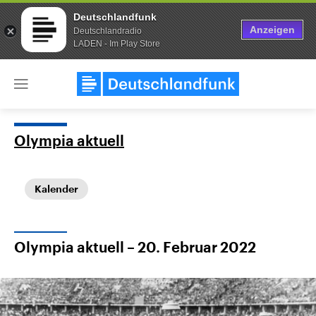
Deutschlandfunk
Anzeigen
Deutschlandradio
LADEN - Im Play Store
Close
menu
Olympia aktuell
Themen
Kalender
Olympia aktuell – 20. Februar 2022
Landtagswahl Sachsen-Anhalt
USA