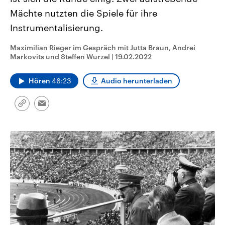
CDU, SPD und FDP regiert.-
aktuelle Weltgeschehen.
Mächte nutzten die Spiele für ihre
Umfragen, Prognosen,
Wahlprogramme, aktuelle Berichte
Instrumentalisierung.
Sendungen
Programm
Podcasts
und Hintergründe zu den Parteien
und Kandidaten der anstehenden
Wahl.
Maximilian Rieger im Gespräch mit Jutta Braun, Andrei
Audio-Archiv
Markovits und Steffen Wurzel
|
19.02.2022
Hören
46:23
Audio herunterladen
Link
Email
kopieren/teilen