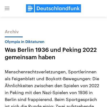
Close
menu
Archiv
Themen
Olympia in Diktaturen
Was Berlin 1936 und Peking 2022
gemeinsam haben
Menschenrechtsverletzungen, Sportlerinnen
als Feigenblatt und Boykott-Bewegungen: Die
Landtagswahl Sachsen-Anhalt
USA
Ähnlichkeiten zwischen den Spielen von 2022
2026
Aktuelle Beiträge, Analys
Alle Informationen
Hintergründe
in Peking mit den Nazi-Spielen von 1936 in
Sachsen-Anhalt wählt am 6.
Wirtschaftlich und militäri
September 2026 einen neuen
gehören die Vereinigten S
Berlin sind frappierend. Beim Sportgespräch
Landtag. Seit 2021 wird das
den mächtigsten Ländern 
ist sich die Runde einig: Zwei aufstrebende
Bundesland von einer Koalition aus
mit großem Einfluss auf d