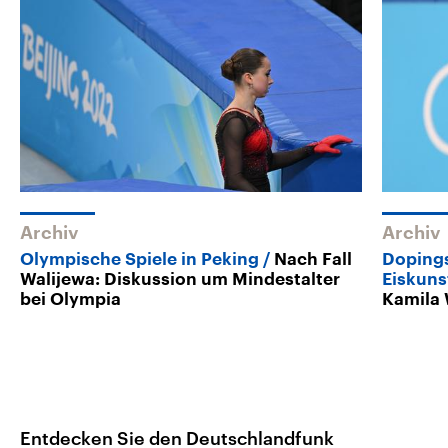
Archiv
Archiv
Olympische Spiele in Peking
Nach Fall
Dopings
Walijewa: Diskussion um Mindestalter
Eiskuns
bei Olympia
Kamila 
Entdecken Sie den Deutschlandfunk