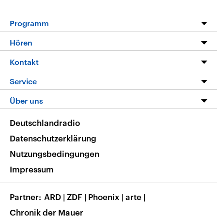
Programm
Programm
Hören
Alle Sendungen
Livestream
Kontakt
Die Nachrichten
Audios
Hörerservice
Service
Nachrichtenleicht
Podcasts
Social Media
FAQ
Über uns
Neue Beiträge auf dlf.de
Deutschlandfunk App
Newsletter
Deutschlandradio
Themen-Schwerpunkte
Nachrichten App
Deutschlandradio
Veranstaltungen
Presse
Frequenzen
Datenschutzerklärung
Musikliste
Ausbildung und Karriere
Nutzungsbedingungen
RSS
Transparenz
Impressum
Korrekturen
Barrierefreiheit
Partner
ARD
|
ZDF
|
Phoenix
|
arte
|
Chronik der Mauer