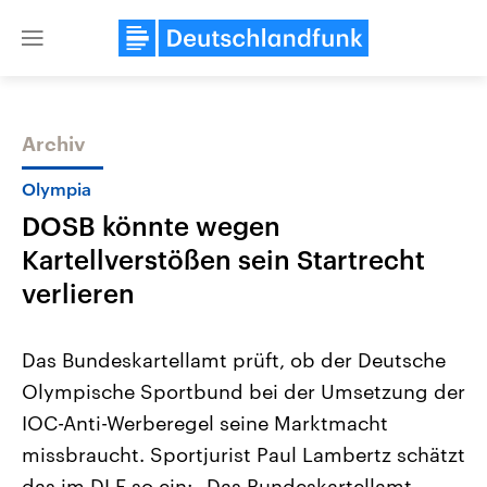
Close
menu
Archiv
Themen
Olympia
DOSB könnte wegen
Kartellverstößen sein Startrecht
verlieren
Das Bundeskartellamt prüft, ob der Deutsche
Landtagswahl Sachsen-Anhalt
USA
Olympische Sportbund bei der Umsetzung der
2026
Aktuelle Beiträge, Analys
Alle Informationen
Hintergründe
IOC-Anti-Werberegel seine Marktmacht
Sachsen-Anhalt wählt am 6.
Wirtschaftlich und militäri
September 2026 einen neuen
gehören die Vereinigten S
missbraucht. Sportjurist Paul Lambertz schätzt
Landtag. Seit 2021 wird das
den mächtigsten Ländern 
Bundesland von einer Koalition aus
das im DLF so ein: „Das Bundeskartellamt
mit großem Einfluss auf d