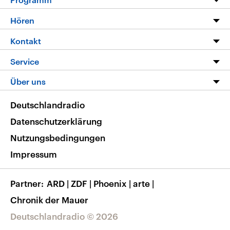
Programm
Hören
Alle Sendungen
Livestream
Kontakt
Die Nachrichten
Audios
Hörerservice
Service
Nachrichtenleicht
Podcasts
Social Media
FAQ
Über uns
Neue Beiträge auf dlf.de
Deutschlandfunk App
Newsletter
Deutschlandradio
Themen-Schwerpunkte
Nachrichten App
Deutschlandradio
Veranstaltungen
Presse
Frequenzen
Datenschutzerklärung
Musikliste
Ausbildung und Karriere
Nutzungsbedingungen
RSS
Transparenz
Impressum
Korrekturen
Barrierefreiheit
Partner
ARD
|
ZDF
|
Phoenix
|
arte
|
Chronik der Mauer
Deutschlandradio © 2026