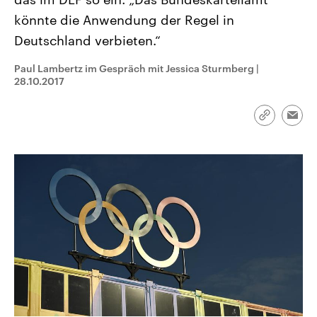
CDU, SPD und FDP regiert.-
aktuelle Weltgeschehen.
könnte die Anwendung der Regel in
Umfragen, Prognosen,
Wahlprogramme, aktuelle Berichte
Deutschland verbieten.“
Sendungen
Programm
Podcasts
und Hintergründe zu den Parteien
und Kandidaten der anstehenden
Wahl.
Paul Lambertz im Gespräch mit Jessica Sturmberg
|
Audio-Archiv
28.10.2017
Link
Emai
kopieren/te