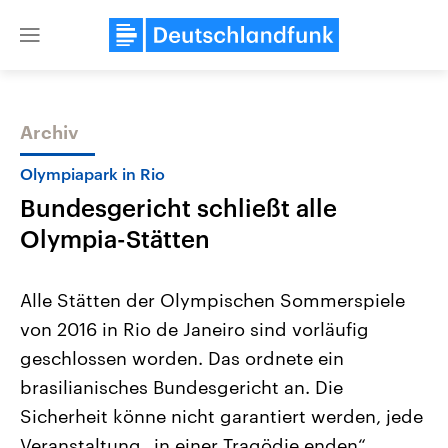
Close
menu
Archiv
Themen
Olympiapark in Rio
Bundesgericht schließt alle
Olympia-Stätten
Alle Stätten der Olympischen Sommerspiele
von 2016 in Rio de Janeiro sind vorläufig
Landtagswahl Sachsen-Anhalt
USA
geschlossen worden. Das ordnete ein
2026
Aktuelle Beiträge, Analys
Alle Informationen
Hintergründe
brasilianisches Bundesgericht an. Die
Sachsen-Anhalt wählt am 6.
Wirtschaftlich und militäri
September 2026 einen neuen
gehören die Vereinigten S
Sicherheit könne nicht garantiert werden, jede
Landtag. Seit 2021 wird das
den mächtigsten Ländern 
Veranstaltung „in einer Tragödie enden“.
Bundesland von einer Koalition aus
mit großem Einfluss auf d