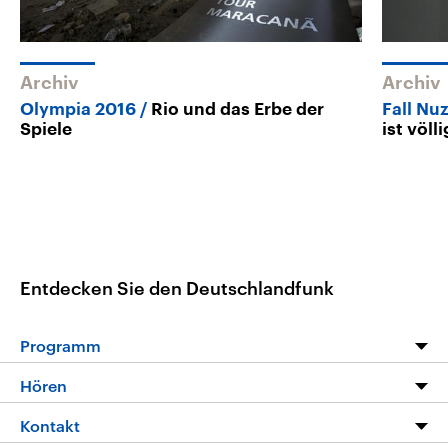
Archiv
Archiv
Olympia 2016
Rio und das Erbe der
Fall N
Spiele
ist völl
Entdecken Sie den Deutschlandfunk
Programm
Programm
Hören
Alle Sendungen
Livestream
Kontakt
Die Nachrichten