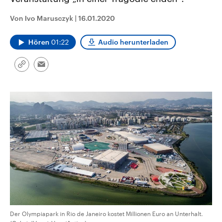
CDU, SPD und FDP regiert.-
aktuelle Weltgeschehen.
Umfragen, Prognosen,
Von Ivo Marusczyk
|
16.01.2020
Wahlprogramme, aktuelle Berichte
Sendungen
Programm
Podcasts
und Hintergründe zu den Parteien
und Kandidaten der anstehenden
Hören
01:22
Audio herunterladen
Wahl.
Audio-Archiv
Link
Email
kopieren/teilen
Der Olympiapark in Rio de Janeiro kostet Millionen Euro an Unterhalt.