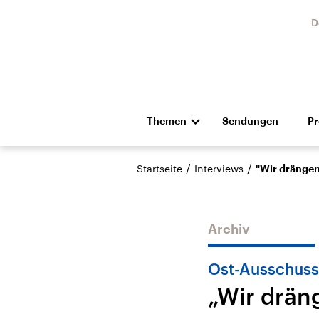
D
Themen
Sendungen
P
Die Nachrichten
Politik
/
/
Startseite
Interviews
"Wir drängen
Hörspiel und Feature
Musik
Archiv
Ost-Ausschuss 
„Wir drän
Landtagswahl Sachsen-
USA
Anhalt 2026
Aktuel