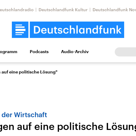
eutschlandradio
Deutschlandfunk Kultur
Deutschlandfunk No
rogramm
Podcasts
Audio-Archiv
Wirtschaft
Wissen
Kultur
Europa
Gesellschaf
 auf eine politische Lösung"
der Wirtschaft
gen auf eine politische Lösun
Nahostkonflikt
Iran
le Beiträge,
Aktuelle Lage und
Aktuelle Lage und