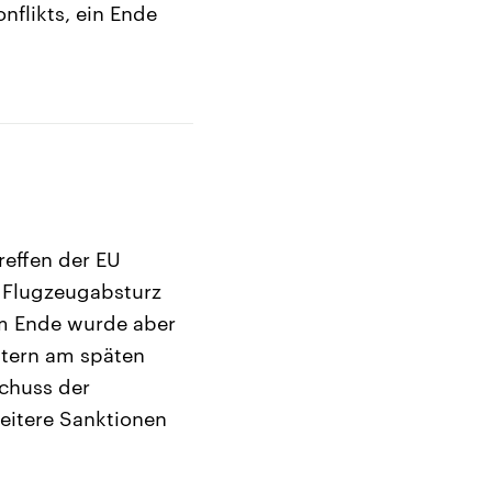
nflikts, ein Ende
effen der EU
m Flugzeugabsturz
Am Ende wurde aber
stern am späten
chuss der
weitere Sanktionen