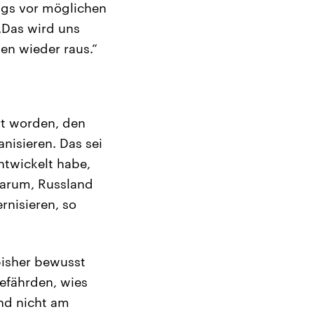
ngs vor möglichen
„Das wird uns
en wieder raus.“
rt worden, den
nisieren. Das sei
ntwickelt habe,
darum, Russland
nisieren, so
bisher bewusst
efährden, wies
nd nicht am