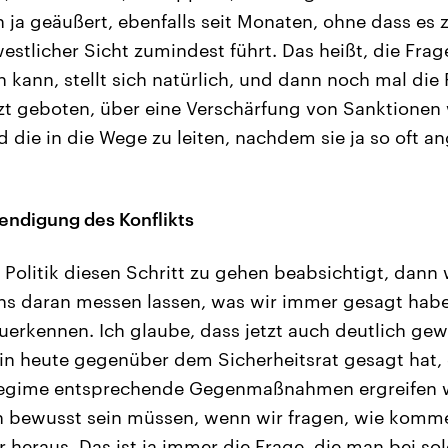
 ja geäußert, ebenfalls seit Monaten, ohne dass es
estlicher Sicht zumindest führt. Das heißt, die Fra
 kann, stellt sich natürlich, und dann noch mal die 
etzt geboten, über eine Verschärfung von Sanktionen 
die in die Wege zu leiten, nachdem sie ja so oft a
endigung des Konflikts
Politik diesen Schritt zu gehen beabsichtigt, dann w
ns daran messen lassen, was wir immer gesagt habe
erkennen. Ich glaube, dass jetzt auch deutlich gew
in heute gegenüber dem Sicherheitsrat gesagt hat,
egime entsprechende Gegenmaßnahmen ergreifen w
ch bewusst sein müssen, wenn wir fragen, wie komm
 heraus. Das ist ja immer die Frage, die man bei s