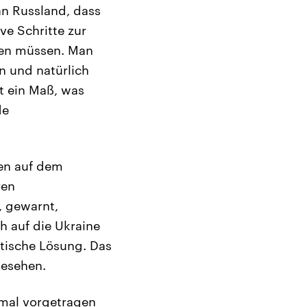
n Russland, dass
ve Schritte zur
den müssen. Man
n und natürlich
st ein Maß, was
de
gen auf dem
ren
, gewarnt,
 auf die Ukraine
itische Lösung. Das
gesehen.
nmal vorgetragen