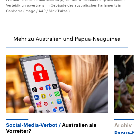
Verteidigungsvertrags im Gebäude des australischen Parlaments in
Canberra (Imago / AAP / Mick Tsikas )
Mehr zu Australien und Papua-Neuguinea
Social-Media-Verbot
Australien als
Archiv
Vorreiter?
Papua-