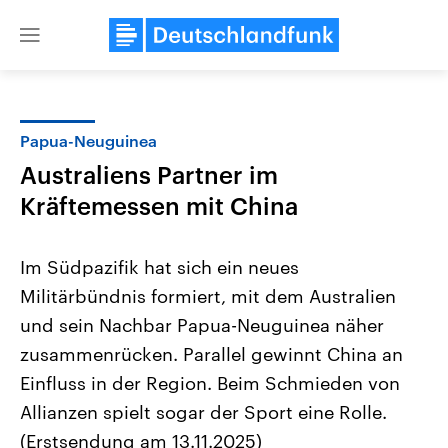
Close
menu
Papua-Neuguinea
Themen
Australiens Partner im
Kräftemessen mit China
Im Südpazifik hat sich ein neues
Militärbündnis formiert, mit dem Australien
und sein Nachbar Papua-Neuguinea näher
Landtagswahl Sachsen-Anhalt
USA
zusammenrücken. Parallel gewinnt China an
2026
Aktuelle Beiträge, Analys
Einfluss in der Region. Beim Schmieden von
Alle Informationen
Hintergründe
Sachsen-Anhalt wählt am 6.
Wirtschaftlich und militäri
Allianzen spielt sogar der Sport eine Rolle.
September 2026 einen neuen
gehören die Vereinigten S
Landtag. Seit 2021 wird das
den mächtigsten Ländern 
(Erstsendung am 13.11.2025)
Bundesland von einer Koalition aus
mit großem Einfluss auf d