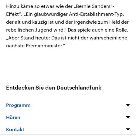
Hinzu käme so etwas wie der „Bernie Sanders"-
Effekt“: „Ein glaubwürdiger Anti-Establishment-Typ,
der alt und kauzig ist und der irgendwie zum Held der
rebellischen Jugend wird.“ Das spiele auch eine Rolle.
„Aber Stand heute: Das ist nicht der wahrscheinliche
nächste Premierminister.“
Entdecken Sie den Deutschlandfunk
Programm
Programm
Hören
Alle Sendungen
Livestream
Kontakt
Die Nachrichten