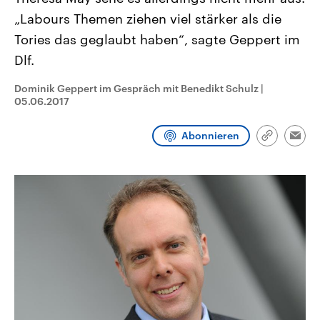
CDU, SPD und FDP regiert.-
aktuelle Weltgeschehen.
„Labours Themen ziehen viel stärker als die
Umfragen, Prognosen,
Wahlprogramme, aktuelle Berichte
Tories das geglaubt haben“, sagte Geppert im
Sendungen
Programm
Podcasts
und Hintergründe zu den Parteien
und Kandidaten der anstehenden
Dlf.
Wahl.
Audio-Archiv
Dominik Geppert im Gespräch mit Benedikt Schulz
|
05.06.2017
Abonnieren
Link
Emai
kopieren/te