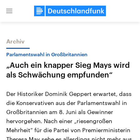
Close
menu
Archiv
Themen
Parlamentswahl in Großbritannien
„Auch ein knapper Sieg Mays wird
als Schwächung empfunden“
Der Historiker Dominik Geppert erwartet, dass
die Konservativen aus der Parlamentswahl in
Landtagswahl Sachsen-Anhalt
USA
Großbritannien am 8. Juni als Gewinner
2026
Aktuelle Beiträge, Analys
Alle Informationen
Hintergründe
hervorgehen. Nach einer „riesengroßen
Sachsen-Anhalt wählt am 6.
Wirtschaftlich und militäri
September 2026 einen neuen
gehören die Vereinigten S
Mehrheit“ für die Partei von Premierministerin
Landtag. Seit 2021 wird das
den mächtigsten Ländern 
Theresa May sehe es allerdings nicht mehr aus.
Bundesland von einer Koalition aus
mit großem Einfluss auf d