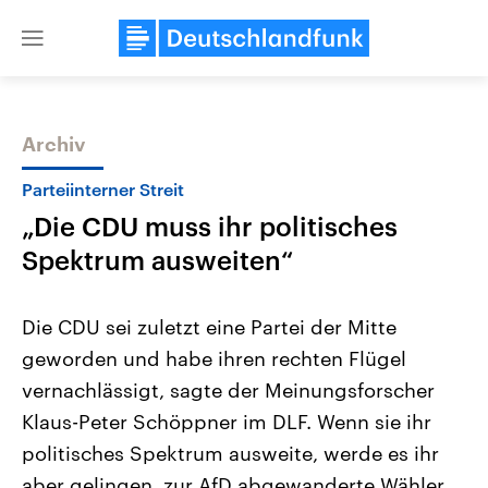
Close
menu
Archiv
Themen
Parteiinterner Streit
„Die CDU muss ihr politisches
Spektrum ausweiten“
Die CDU sei zuletzt eine Partei der Mitte
geworden und habe ihren rechten Flügel
Landtagswahl Sachsen-Anhalt
USA
vernachlässigt, sagte der Meinungsforscher
2026
Aktuelle Beiträge, Analys
Alle Informationen
Hintergründe
Klaus-Peter Schöppner im DLF. Wenn sie ihr
Sachsen-Anhalt wählt am 6.
Wirtschaftlich und militäri
September 2026 einen neuen
gehören die Vereinigten S
politisches Spektrum ausweite, werde es ihr
Landtag. Seit 2021 wird das
den mächtigsten Ländern 
aber gelingen, zur AfD abgewanderte Wähler
Bundesland von einer Koalition aus
mit großem Einfluss auf d