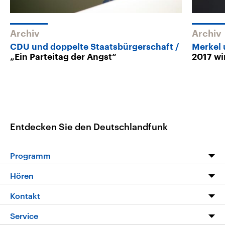
Archiv
Archiv
CDU und doppelte Staatsbürgerschaft
Merkel 
„Ein Parteitag der Angst“
2017 wi
Entdecken Sie den Deutschlandfunk
Programm
Programm
Hören
Alle Sendungen
Livestream
Kontakt
Die Nachrichten
Audios
Hörerservice
Service
Nachrichtenleicht
Podcasts