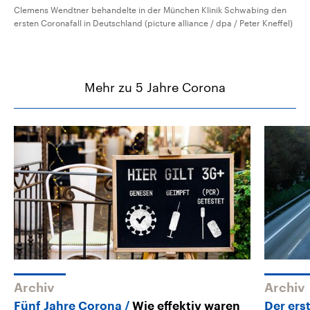
Clemens Wendtner behandelte in der München Klinik Schwabing den
ersten Coronafall in Deutschland (picture alliance / dpa / Peter Kneffel)
Mehr zu 5 Jahre Corona
Archiv
Archiv
Fünf Jahre Corona
Wie effektiv waren
Der er