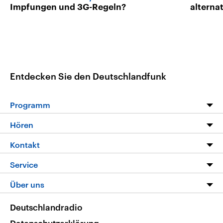
Impfungen und 3G-Regeln?
alterna
Entdecken Sie den Deutschlandfunk
Programm
Programm
Hören
Alle Sendungen
Livestream
Kontakt
Die Nachrichten
Audios
Hörerservice
Service
Nachrichtenleicht
Podcasts
Social Media
FAQ
Über uns
Neue Beiträge auf dlf.de
Deutschlandfunk App
Newsletter
Deutschlandradio
Themen-Schwerpunkte
Nachrichten App
Deutschlandradio
Veranstaltungen
Presse
Frequenzen