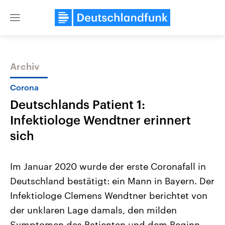
Close
menu
Archiv
Themen
Corona
Deutschlands Patient 1:
Infektiologe Wendtner erinnert
sich
Im Januar 2020 wurde der erste Coronafall in
Landtagswahl Sachsen-Anhalt
USA
Deutschland bestätigt: ein Mann in Bayern. Der
2026
Aktuelle Beiträge, Analys
Alle Informationen
Hintergründe
Infektiologe Clemens Wendtner berichtet von
Sachsen-Anhalt wählt am 6.
Wirtschaftlich und militäri
September 2026 einen neuen
gehören die Vereinigten S
der unklaren Lage damals, den milden
Landtag. Seit 2021 wird das
den mächtigsten Ländern 
Bundesland von einer Koalition aus
Symptomen des Patienten und dem Beginn
mit großem Einfluss auf d