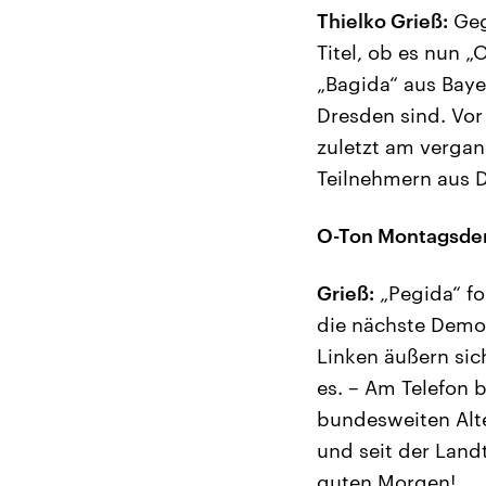
Thielko Grieß:
Geg
Titel, ob es nun 
„Bagida“ aus Baye
Dresden sind. Vor
zuletzt am verga
Teilnehmern aus 
O-Ton Montagsde
Grieß:
„Pegida“ fo
die nächste Demon
Linken äußern sic
es. – Am Telefon b
bundesweiten Alte
und seit der Land
guten Morgen!