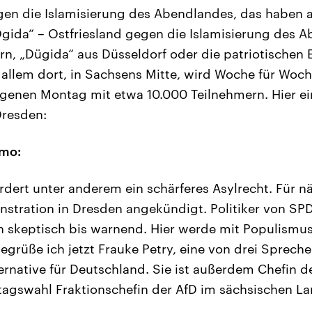
en die Islamisierung des Abendlandes, das haben a
„Ogida“ – Ostfriesland gegen die Islamisierung des 
rn, „Dügida“ aus Düsseldorf oder die patriotischen 
 allem dort, in Sachsens Mitte, wird Woche für Woch
ngenen Montag mit etwa 10.000 Teilnehmern. Hier e
Dresden:
mo:
rdert unter anderem ein schärferes Asylrecht. Für n
stration in Dresden angekündigt. Politiker von SPD
h skeptisch bis warnend. Hier werde mit Populismus 
egrüße ich jetzt Frauke Petry, eine von drei Spreche
rnative für Deutschland. Sie ist außerdem Chefin d
tagswahl Fraktionschefin der AfD im sächsischen Lan