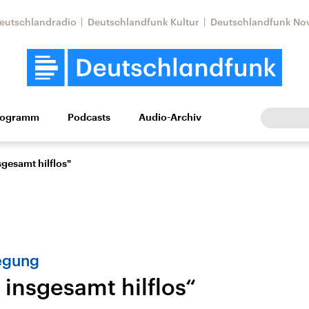
eutschlandradio
Deutschlandfunk Kultur
Deutschlandfunk No
rogramm
Podcasts
Audio-Archiv
Wirtschaft
Wissen
Kultur
Europa
Gesellschaf
nsgesamt hilflos"
egung
st insgesamt hilflos“
Nahostkonflikt
Iran
le Beiträge,
Aktuelle Lage und
Aktuelle Lage und