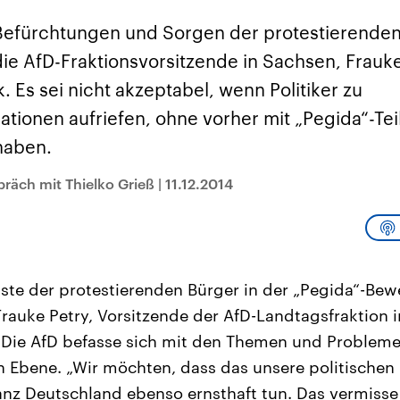
sen und
Hintergründe
Hintergründe
Der Überfall der
Der Iran – seit der
rgründe
efürchtungen und Sorgen der protestierenden
haftlich und
palästinensischen
Islamischen Revolu
risch gehören die
Terrororganisation
1979 auch Islamisc
ie AfD-Fraktionsvorsitzende in Sachsen, Frauke
igten Staaten zu
Hamas im Oktober 2023
Republik Iran – ist e
ächtigsten
auf Israel hat in der
von einem
 Es sei nicht akzeptabel, wenn Politiker zu
n der Erde, mit
Region wieder die
Religionsführer auto
 Einfluss auf das
Gewalt entfacht. Israel
regierter Staat im 
ionen aufriefen, ohne vorher mit „Pegida“-Te
le Weltgeschehen.
möchte die Hamas
Osten. Eine Feindsc
zerstören. Diese wird wie
zu Israel und zu de
haben.
die Hisbollah im Libanon
ist fest in der
vom Iran unterstützt.
Staatsideologie
verankert.
präch mit Thielko Grieß
|
11.12.2014
ste der protestierenden Bürger in der „Pegida“-B
Frauke Petry, Vorsitzende der AfD-Landtagsfraktion 
 Die AfD befasse sich mit den Themen und Problem
en Ebene. „Wir möchten, dass das unsere politischen
nz Deutschland ebenso ernsthaft tun. Das vermisse i