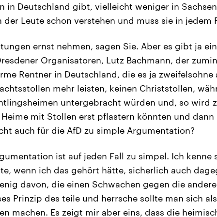
en in Deutschland gibt, vielleicht weniger in Sachs
 der Leute schon verstehen und muss sie in jedem F
tungen ernst nehmen, sagen Sie. Aber es gibt ja ein
 Dresdener Organisatoren, Lutz Bachmann, der zum
Arme Rentner in Deutschland, die es ja zweifelsohne
achtsstollen mehr leisten, keinen Christstollen, w
chtlingsheimen untergebracht würden und, so wird 
 Heime mit Stollen erst pflastern könnten und dann
eicht auch für die AfD zu simple Argumentation?
gumentation ist auf jeden Fall zu simpel. Ich kenne s
ätte, wenn ich das gehört hätte, sicherlich auch dag
wenig davon, die einen Schwachen gegen die andere
es Prinzip des teile und herrsche sollte man sich al
gen machen. Es zeigt mir aber eins, dass die heimis