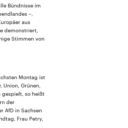
lle Bündnisse im
Abendlandes –,
Europäer aus
e demonstriert,
inige Stimmen von
ächsten Montag ist
, Union, Grünen,
gespielt, so heißt
rn der
er AfD in Sachsen
dtag. Frau Petry,