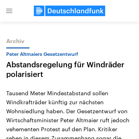
Close
menu
Archiv
Themen
Peter Altmaiers Gesetzentwurf
Abstandsregelung für Windräder
polarisiert
Tausend Meter Mindestabstand sollen
Windkrafträder künftig zur nächsten
Landtagswahl Sachsen-Anhalt
USA
Wohnsiedlung haben. Der Gesetzentwurf von
2026
Aktuelle Beiträge, Analys
Alle Informationen
Hintergründe
Wirtschaftsminister Peter Altmaier ruft jedoch
Sachsen-Anhalt wählt am 6.
Wirtschaftlich und militäri
September 2026 einen neuen
gehören die Vereinigten S
vehementen Protest auf den Plan. Kritiker
Landtag. Seit 2021 wird das
den mächtigsten Ländern 
sehen in diesem Zusammenhang sogar die
Bundesland von einer Koalition aus
mit großem Einfluss auf d