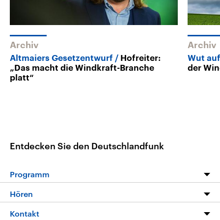
Archiv
Archiv
Altmaiers Gesetzentwurf
Hofreiter:
Wut auf
„Das macht die Windkraft-Branche
der Win
platt“
Entdecken Sie den Deutschlandfunk
Programm
Programm
Hören
Alle Sendungen
Livestream
Kontakt