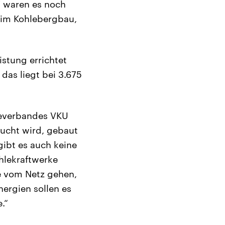
17 waren es noch
a im Kohlebergbau,
stung errichtet
das liegt bei 3.675
keverbandes VKU
ucht wird, gebaut
gibt es auch keine
hlekraftwerke
 vom Netz gehen,
ergien sollen es
.“