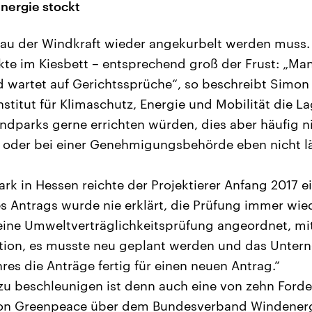
nergie stockt
au der Windkraft wieder angekurbelt werden muss.
ekte im Kiesbett – entsprechend groß der Frust: „Ma
wartet auf Gerichtssprüche“, so beschreibt Simon 
titut für Klimaschutz, Energie und Mobilität die La
indparks gerne errichten würden, dies aber häufig 
t oder bei einer Genehmigungsbehörde eben nicht lä
rk in Hessen reichte der Projektierer Anfang 2017 ei
es Antrags wurde nie erklärt, die Prüfung immer wie
eine Umweltverträglichkeitsprüfung angeordnet, mit
tion, es musste neu geplant werden und das Untern
res die Anträge fertig für einen neuen Antrag.“
zu beschleunigen ist denn auch eine von zehn Forde
von Greenpeace über dem Bundesverband Windenerg