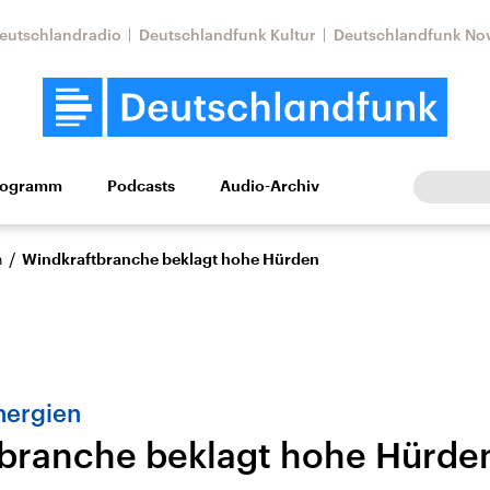
eutschlandradio
Deutschlandfunk Kultur
Deutschlandfunk No
rogramm
Podcasts
Audio-Archiv
Wirtschaft
Wissen
Kultur
Europa
Gesellschaf
/
n
Windkraftbranche beklagt hohe Hürden
nergien
branche beklagt hohe Hürde
tkonflikt
Iran
Faktenchecks
In unseren Faktenc
lle Lage und
Aktuelle Lage und