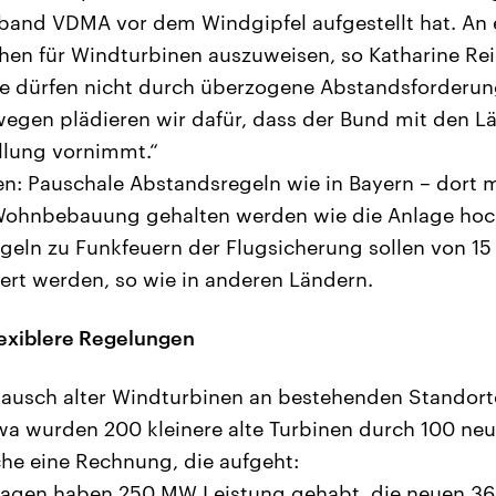
nd VDMA vor dem Windgipfel aufgestellt hat. An er
hen für Windturbinen auszuweisen, so Katharine Rei
le dürfen nicht durch überzogene Abstandsforderun
gen plädieren wir dafür, dass der Bund mit den Lä
ellung vornimmt.“
n: Pauschale Abstandsregeln wie in Bayern – dort 
 Wohnbebauung gehalten werden wie die Anlage hoc
egeln zu Funkfeuern der Flugsicherung sollen von 15 
nert werden, so wie in anderen Ländern.
lexiblere Regelungen
tausch alter Windturbinen an bestehenden Standort
twa wurden 200 kleinere alte Turbinen durch 100 neu
che eine Rechnung, die aufgeht:
nlagen haben 250 MW Leistung gehabt, die neuen 36