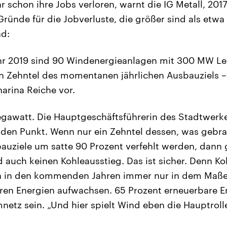
r schon ihre Jobs verloren, warnt die IG Metall, 20
Gründe für die Jobverluste, die größer sind als etw
nd:
hr 2019 sind 90 Windenergieanlagen mit 300 MW Lei
in Zehntel des momentanen jährlichen Ausbauziels – 
arina Reiche vor.
egawatt. Die Hauptgeschäftsführerin des Stadtwer
den Punkt. Wenn nur ein Zehntel dessen, was gebra
auziele um satte 90 Prozent verfehlt werden, dann 
auch keinen Kohleausstieg. Das ist sicher. Denn Ko
n in den kommenden Jahren immer nur in dem Maße
ren Energien aufwachsen. 65 Prozent erneuerbare En
netz sein. „Und hier spielt Wind eben die Hauptrolle