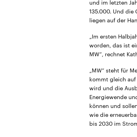
und im letzten Jah
135.000. Und die 
liegen auf der Ha
„Im ersten Halbja
worden, das ist e
MW“, rechnet Kath
„MW“ steht für M
kommt gleich auf 
wird und die Ausb
Energiewende und 
können und solle
wie die erneuerba
bis 2030 im Strom