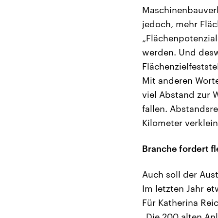
Maschinenbauverba
jedoch, mehr Fläc
„Flächenpotenzia
werden. Und deswe
Flächenzielfestst
Mit anderen Worte
viel Abstand zur
fallen. Abstandsr
Kilometer verklei
Branche fordert f
Auch soll der Aus
Im letzten Jahr e
Für Katherina Rei
„Die 200 alten A