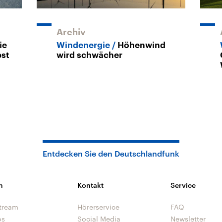
Archiv
ie
Windenergie
Höhenwind
bst
wird schwächer
Entdecken Sie den Deutschlandfunk
n
Kontakt
Service
tream
Hörerservice
FAQ
os
Social Media
Newsletter