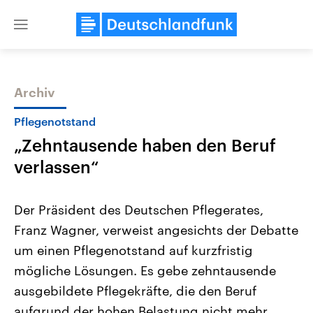
Close
menu
Archiv
Themen
Pflegenotstand
„Zehntausende haben den Beruf
verlassen“
Der Präsident des Deutschen Pflegerates,
Franz Wagner, verweist angesichts der Debatte
Landtagswahl Sachsen-Anhalt
USA
um einen Pflegenotstand auf kurzfristig
2026
Aktuelle Beiträge, Analys
Alle Informationen
Hintergründe
mögliche Lösungen. Es gebe zehntausende
Sachsen-Anhalt wählt am 6.
Wirtschaftlich und militäri
September 2026 einen neuen
gehören die Vereinigten S
ausgebildete Pflegekräfte, die den Beruf
Landtag. Seit 2021 wird das
den mächtigsten Ländern 
aufgrund der hohen Belastung nicht mehr
Bundesland von einer Koalition aus
mit großem Einfluss auf d