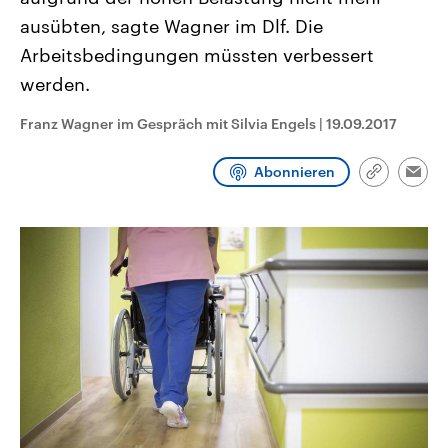
CDU, SPD und FDP regiert.-
aktuelle Weltgeschehen.
ausübten, sagte Wagner im Dlf. Die
Umfragen, Prognosen,
Wahlprogramme, aktuelle Berichte
Arbeitsbedingungen müssten verbessert
Sendungen
Programm
Podcasts
und Hintergründe zu den Parteien
und Kandidaten der anstehenden
werden.
Wahl.
Audio-Archiv
Franz Wagner im Gespräch mit Silvia Engels
|
19.09.2017
Abonnieren
Link
Emai
kopieren/te