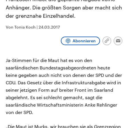
CDU, SPD und FDP regiert.-
aktuelle Weltgeschehen.
Anhänger. Die größten Sorgen aber macht sich
Umfragen, Prognosen,
Wahlprogramme, aktuelle Berichte
der grenznahe Einzelhandel.
Sendungen
Programm
Podcasts
und Hintergründe zu den Parteien
und Kandidaten der anstehenden
Wahl.
Von Tonia Koch
|
24.03.2017
Audio-Archiv
Abonnieren
Link
Emai
kopieren/te
Ja-Stimmen für die Maut hat es von den
saarländischen Bundestagsabgeordneten heute
keine gegeben auch nicht von denen der SPD und der
CDU. Das Gesetz über die Infrastrukturabgabe wird in
seiner jetzigen Form auf breiter Front im Saarland
abgelehnt. Es sei schlecht gemacht, sagt die
saarländische Wirtschaftsministerin Anke Rehlinger
von der SPD.
„Die Maut ist Murks, wir brauchen sie als Grenzregion