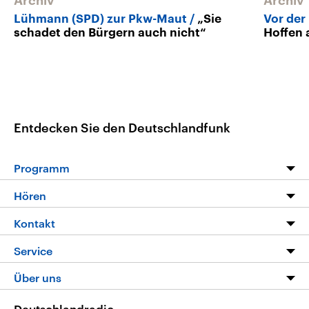
Archiv
Archiv
Lühmann (SPD) zur Pkw-Maut
„Sie
Vor der
schadet den Bürgern auch nicht“
Hoffen 
Entdecken Sie den Deutschlandfunk
Programm
Programm
Hören
Alle Sendungen
Livestream
Kontakt
Die Nachrichten
Audios
Hörerservice
Service
Nachrichtenleicht
Podcasts
Social Media
FAQ
Über uns
Neue Beiträge auf dlf.de
Deutschlandfunk App
Newsletter
Deutschlandradio
Themen-Schwerpunkte
Nachrichten App