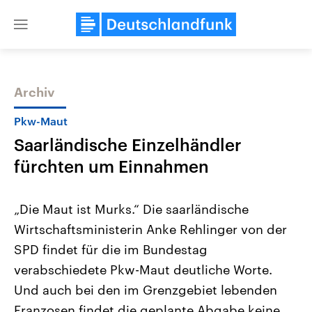
Close
menu
Archiv
Themen
Pkw-Maut
Saarländische Einzelhändler
fürchten um Einnahmen
„Die Maut ist Murks.“ Die saarländische
Wirtschaftsministerin Anke Rehlinger von der
Landtagswahl Sachsen-Anhalt
USA
SPD findet für die im Bundestag
2026
Aktuelle Beiträge, Analys
Alle Informationen
Hintergründe
verabschiedete Pkw-Maut deutliche Worte.
Sachsen-Anhalt wählt am 6.
Wirtschaftlich und militäri
September 2026 einen neuen
gehören die Vereinigten S
Und auch bei den im Grenzgebiet lebenden
Landtag. Seit 2021 wird das
den mächtigsten Ländern 
Franzosen findet die geplante Abgabe keine
Bundesland von einer Koalition aus
mit großem Einfluss auf d