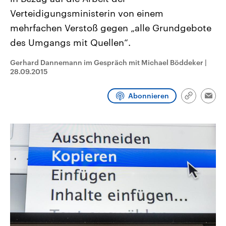
CDU, SPD und FDP regiert.-
aktuelle Weltgeschehen.
Verteidigungsministerin von einem
Umfragen, Prognosen,
Wahlprogramme, aktuelle Berichte
mehrfachen Verstoß gegen „alle Grundgebote
Sendungen
Programm
Podcasts
und Hintergründe zu den Parteien
und Kandidaten der anstehenden
des Umgangs mit Quellen“.
Wahl.
Audio-Archiv
Gerhard Dannemann im Gespräch mit Michael Böddeker
|
28.09.2015
Abonnieren
Link
Emai
kopieren/te