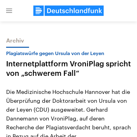
Close
menu
Archiv
Themen
Plagiatswürfe gegen Ursula von der Leyen
Internetplattform VroniPlag spricht
von „schwerem Fall“
Die Medizinische Hochschule Hannover hat die
Überprüfung der Doktorarbeit von Ursula von
Landtagswahl Sachsen-Anhalt
USA
der Leyen (CDU) ausgeweitet. Gerhard
2026
Aktuelle Beiträge, Analys
Alle Informationen
Hintergründe
Dannemann von VroniPlag, auf deren
Sachsen-Anhalt wählt am 6.
Wirtschaftlich und militäri
September 2026 einen neuen
gehören die Vereinigten S
Recherche der Plagiatsverdacht beruht, sprach
Landtag. Seit 2021 wird das
den mächtigsten Ländern 
in Bezug auf die Arbeit der
Bundesland von einer Koalition aus
mit großem Einfluss auf d