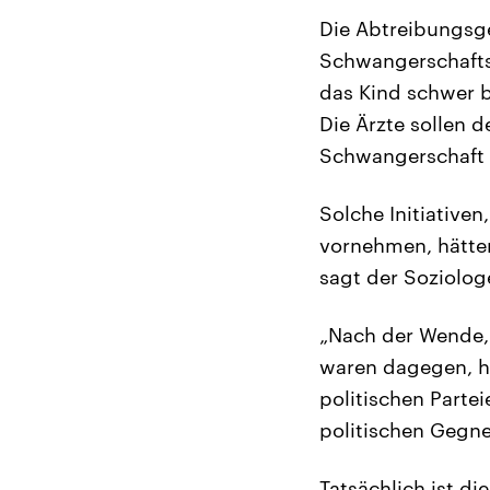
Die Abtreibungsge
Schwangerschafts
das Kind schwer b
Die Ärzte sollen d
Schwangerschaft 
Solche Initiativen
vornehmen, hätte
sagt der Soziolog
„Nach der Wende, 
waren dagegen, he
politischen Parte
politischen Gegne
Tatsächlich ist d