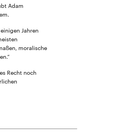
aubt Adam
zem.
 einigen Jahren
meisten
maßen, moralische
en.“
res Recht noch
rlichen