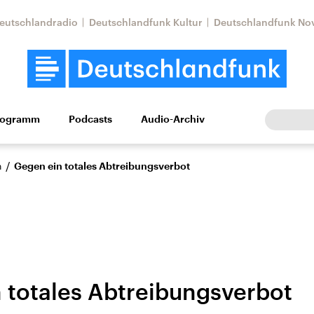
eutschlandradio
Deutschlandfunk Kultur
Deutschlandfunk No
rogramm
Podcasts
Audio-Archiv
Wirtschaft
Wissen
Kultur
Europa
Gesellschaf
/
n
Gegen ein totales Abtreibungsverbot
 totales Abtreibungsverbot
Nahostkonflikt
Iran
le Beiträge,
Aktuelle Lage und
Aktuelle Lage und