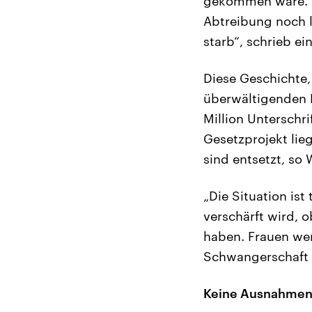
gekommen wäre. E
Abtreibung noch l
starb“, schrieb ein
Diese Geschichte,
überwältigenden 
Million Unterschr
Gesetzprojekt lie
sind entsetzt, so
„Die Situation ist
verschärft wird, 
haben. Frauen wer
Schwangerschaft be
Keine Ausnahmen 