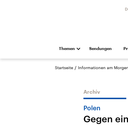
D
Themen
Sendungen
P
Die Nachrichten
Politik
/
Startseite
Informationen am Morge
Hörspiel und Feature
Musik
Archiv
Polen
Gegen ein
Landtagswahl Sachsen-
USA
Anhalt 2026
Aktuel