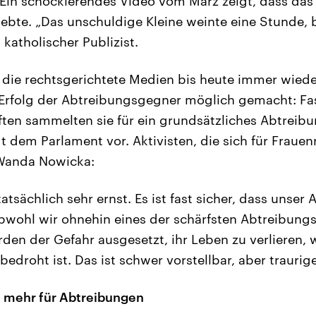
in schockierendes Video vom März zeigt, dass das
ebte. „Das unschuldige Kleine weinte eine Stunde, b
 katholischer Publizist.
 die rechtsgerichtete Medien bis heute immer wiede
Erfolg der Abtreibungsgegner möglich gemacht: Fas
iften sammelten sie für ein grundsätzliches Abtreib
gt dem Parlament vor. Aktivisten, die sich für Fraue
 Wanda Nowicka:
 tatsächlich sehr ernst. Es ist fast sicher, dass unse
obwohl wir ohnehin eines der schärfsten Abtreibung
den der Gefahr ausgesetzt, ihr Leben zu verlieren, 
droht ist. Das ist schwer vorstellbar, aber traurige
mehr für Abtreibungen