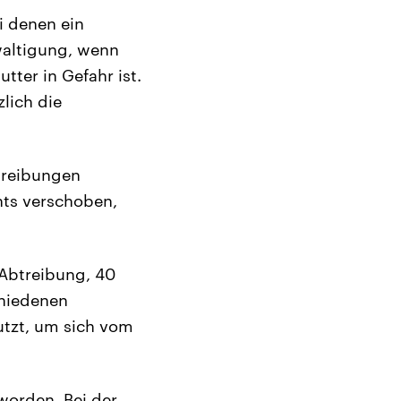
i denen ein
waltigung, wenn
ter in Gefahr ist.
zlich die
btreibungen
hts verschoben,
 Abtreibung, 40
chiedenen
utzt, um sich vom
worden. Bei der