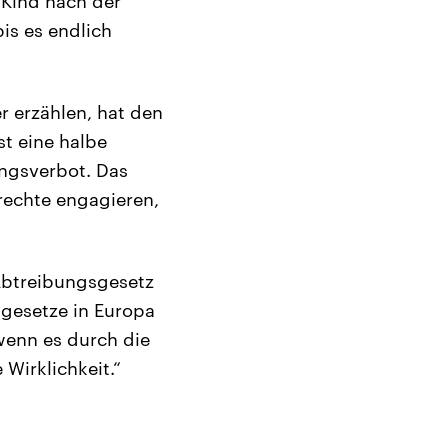
 Kind nach der
is es endlich
r erzählen, hat den
t eine halbe
ungsverbot. Das
nrechte engagieren,
r Abtreibungsgesetz
sgesetze in Europa
wenn es durch die
 Wirklichkeit.“