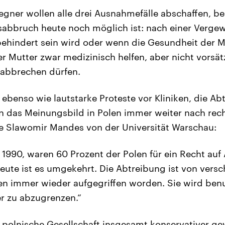
gner wollen alle drei Ausnahmefälle abschaffen, be
abbruch heute noch möglich ist: nach einer Verge
ehindert sein wird oder wenn die Gesundheit der Mut
er Mutter zwar medizinisch helfen, aber nicht vorsät
abbrechen dürfen.
, ebenso wie lautstarke Proteste vor Kliniken, die A
n das Meinungsbild in Polen immer weiter nach rec
e Slawomir Mandes von der Universität Warschau:
1990, waren 60 Prozent der Polen für ein Recht auf
ute ist es umgekehrt. Die Abtreibung ist von vers
ien immer wieder aufgegriffen worden. Sie wird ben
r zu abzugrenzen.“
ie polnische Gesellschaft insgesamt konservativer ge