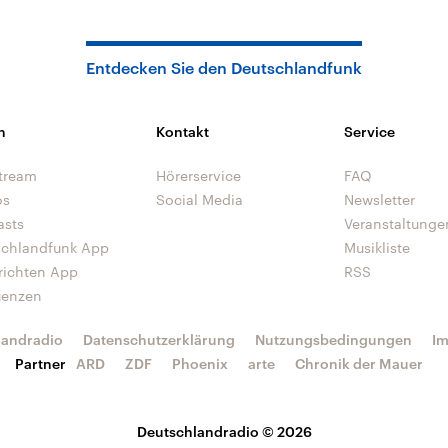
Entdecken Sie den Deutschlandfunk
n
Kontakt
Service
tream
Hörerservice
FAQ
os
Social Media
Newsletter
asts
Veranstaltunge
schlandfunk App
Musikliste
richten App
RSS
uenzen
landradio
Datenschutzerklärung
Nutzungsbedingungen
I
Partner
ARD
ZDF
Phoenix
arte
Chronik der Mauer
Deutschlandradio © 2026