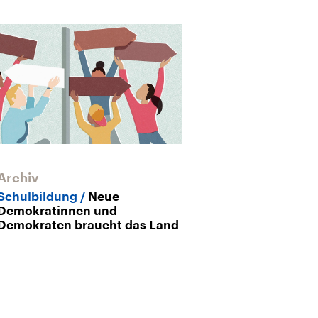
Archiv
Archiv
Schulbildung
Neue
Mein persönli
Demokratinnen und
gegen den Le
Demokraten braucht das Land
Back to Univer