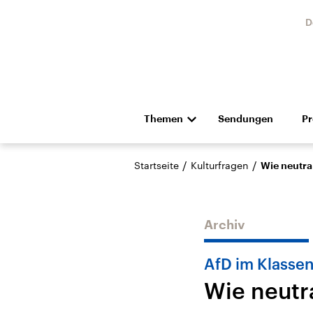
D
Themen
Sendungen
P
Die Nachrichten
Politik
/
/
Startseite
Kulturfragen
Wie neutra
Hörspiel und Feature
Musik
Archiv
AfD im Klasse
Wie neutr
Landtagswahl Sachsen-
USA
Anhalt 2026
Aktuel