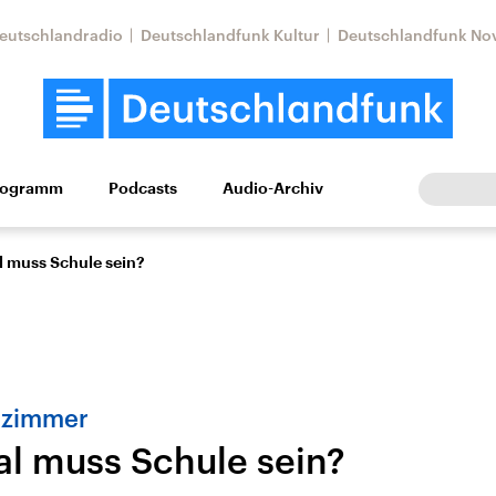
eutschlandradio
Deutschlandfunk Kultur
Deutschlandfunk No
rogramm
Podcasts
Audio-Archiv
Wirtschaft
Wissen
Kultur
Europa
Gesellschaf
l muss Schule sein?
nzimmer
al muss Schule sein?
Nahostkonflikt
Iran
le Beiträge,
Aktuelle Lage und
Aktuelle Lage und