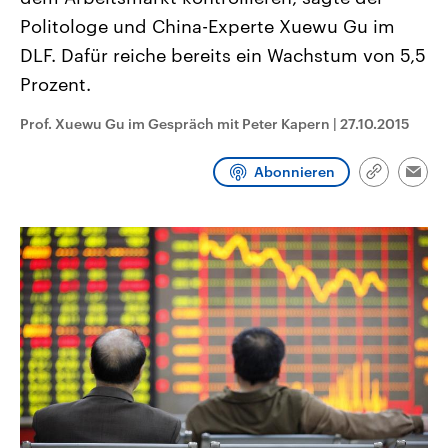
aktuelle Weltgeschehen.
Diese wird wie die Hisboll
Politologe und China-Experte Xuewu Gu im
Libanon vom Iran unterstüt
DLF. Dafür reiche bereits ein Wachstum von 5,5
Sendungen
Programm
Podcasts
Prozent.
Audio-Archiv
Prof. Xuewu Gu im Gespräch mit Peter Kapern
|
27.10.2015
Abonnieren
Link
Emai
kopieren/te