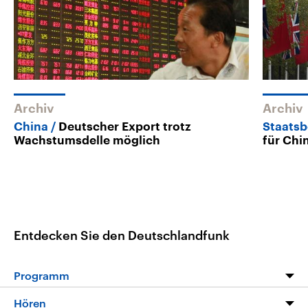
Archiv
Archiv
China
Deutscher Export trotz
Staatsb
Wachstumsdelle möglich
für Chi
Entdecken Sie den Deutschlandfunk
Programm
Programm
Hören