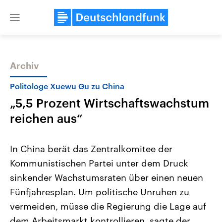
Close
menu
Archiv
Themen
Politologe Xuewu Gu zu China
„5,5 Prozent Wirtschaftswachstum
reichen aus“
In China berät das Zentralkomitee der
Kommunistischen Partei unter dem Druck
USA
Nahostkonflikt
sinkender Wachstumsraten über einen neuen
Aktuelle Beiträge, Analysen und
Aktuelle Lage und Hinter
Der Überfall der palästine
Hintergründe
Fünfjahresplan. Um politische Unruhen zu
Wirtschaftlich und militärisch
Terrororganisation Hamas
gehören die Vereinigten Staaten zu
Oktober 2023 auf Israel ha
vermeiden, müsse die Regierung die Lage auf
den mächtigsten Ländern der Erde,
Region wieder die Gewalt 
dem Arbeitsmarkt kontrollieren, sagte der
mit großem Einfluss auf das
Israel möchte die Hamas z