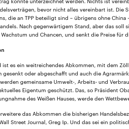
trag konnte unterzeichnet werden. Nichts ist vereinb
lsverträgen, bevor nicht alles vereinbart ist. Die 
ns, die an TPP beteiligt sind – übrigens ohne China 
andels. Nach gegenwärtigem Stand, aber das soll s
t Wachstum und Chancen, und senkt die Preise für d
en
ist es ein weitreichendes Abkommen, mit dem Zölle
n gesenkt oder abgeschafft und auch die Agrarmärk
 werden gemeinsame Umwelt-, Arbeits- und Verbra
lektuelles Eigentum geschützt. Das, so Präsident Ob
ellungnahme des Weißen Hauses, werde den Wettbewe
 erweitere das Abkommen die bisherigen Handelsbez
l Street Journal, Greg Ip. Und das sei ein politisc