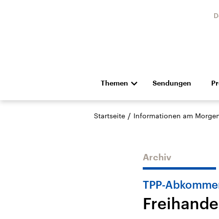
D
Themen
Sendungen
P
Die Nachrichten
Politik
/
Startseite
Informationen am Morge
Hörspiel und Feature
Musik
Archiv
TPP-Abkomme
Freihande
Landtagswahl Sachsen-
USA
Anhalt 2026
Aktuel