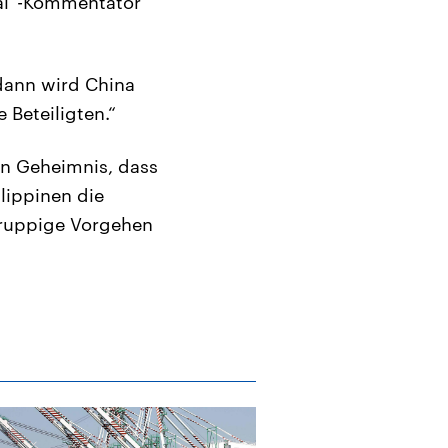
nal“-Kommentator
dann wird China
 Beteiligten.“
ein Geheimnis, dass
lippinen die
 ruppige Vorgehen