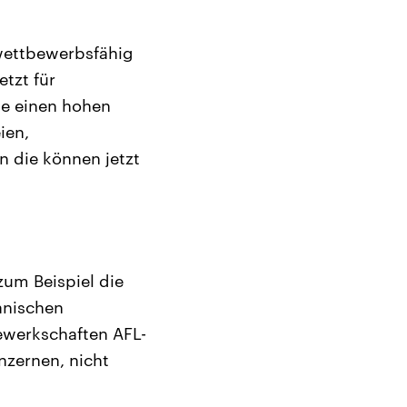
 wettbewerbsfähig
etzt für
ie einen hohen
ien,
 die können jetzt
um Beispiel die
anischen
ewerkschaften AFL-
nzernen, nicht