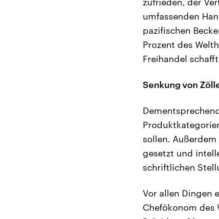
zufrieden, der Ver
umfassenden Hande
pazifischen Becke
Prozent des Welth
Freihandel schaff
Senkung von Zöll
Dementsprechend 
Produktkategorie
sollen. Außerdem
gesetzt und intel
schriftlichen St
Vor allen Dingen
Chefökonom des Wal