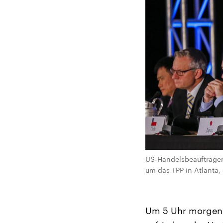
US-Handelsbeauftrager 
um das TPP in Atlanta, 
Um 5 Uhr morgens 