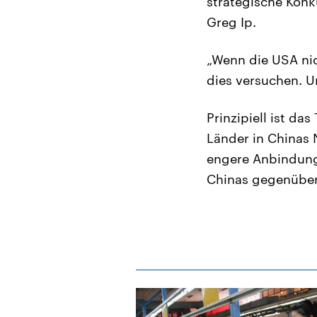
strategische Konk
Greg Ip.
„Wenn die USA nic
dies versuchen. U
Prinzipiell ist d
Länder in Chinas 
engere Anbindung
Chinas gegenüber