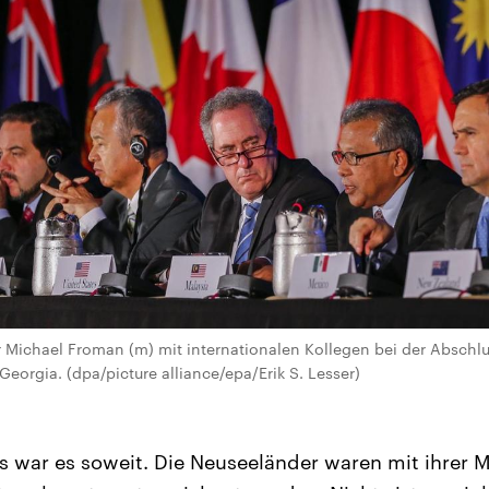
Michael Froman (m) mit internationalen Kollegen bei der Abschlu
Georgia. (dpa/picture alliance/epa/Erik S. Lesser)
war es soweit. Die Neuseeländer waren mit ihrer 