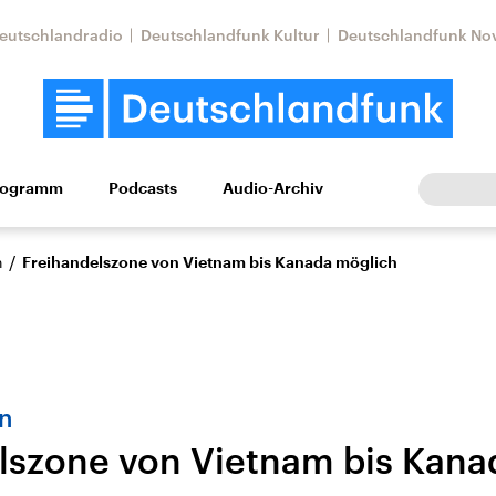
eutschlandradio
Deutschlandfunk Kultur
Deutschlandfunk No
rogramm
Podcasts
Audio-Archiv
Wirtschaft
Wissen
Kultur
Europa
Gesellschaf
/
n
Freihandelszone von Vietnam bis Kanada möglich
n
lszone von Vietnam bis Kana
Nahostkonflikt
Iran
le Beiträge,
Aktuelle Lage und
Aktuelle Lage und