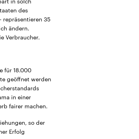
art in solch
Staaten des
– repräsentieren 35
ich ändern.
ie Verbraucher.
 für 18.000
te geöffnet werden
ucherstandards
ama in einer
rb fairer machen.
iehungen, so der
her Erfolg