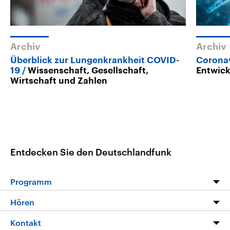
Archiv
Archiv
Überblick zur Lungenkrankheit COVID-
Corona
19
Wissenschaft, Gesellschaft,
Entwic
Wirtschaft und Zahlen
Entdecken Sie den Deutschlandfunk
Programm
Programm
Hören
Alle Sendungen
Livestream
Kontakt