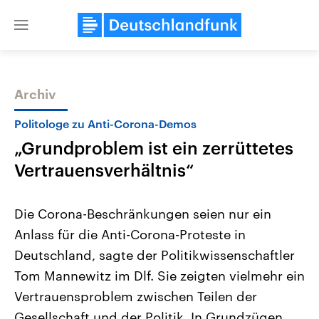
Close
menu
Archiv
Themen
Politologe zu Anti-Corona-Demos
„Grundproblem ist ein zerrüttetes
Vertrauensverhältnis“
Die Corona-Beschränkungen seien nur ein
Anlass für die Anti-Corona-Proteste in
Landtagswahl Sachsen-Anhalt
USA
Deutschland, sagte der Politikwissenschaftler
2026
Aktuelle Beiträge, Analys
Alle Informationen
Hintergründe
Tom Mannewitz im Dlf. Sie zeigten vielmehr ein
Sachsen-Anhalt wählt am 6.
Wirtschaftlich und militäri
September 2026 einen neuen
gehören die Vereinigten S
Vertrauensproblem zwischen Teilen der
Landtag. Seit 2021 wird das
den mächtigsten Ländern 
Gesellschaft und der Politik. In Grundzügen
Bundesland von einer Koalition aus
mit großem Einfluss auf d