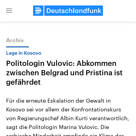
Close
menu
Archiv
Themen
Lage in Kosovo
Politologin Vulovic: Abkommen
zwischen Belgrad und Pristina ist
gefährdet
Für die erneute Eskalation der Gewalt in
Landtagswahl Sachsen-Anhalt
USA
Kosovo sei vor allem der Konfrontationskurs
2026
Aktuelle Beiträge, Analys
Alle Informationen
Hintergründe
von Regierungschef Albin Kurti verantwortlich,
Sachsen-Anhalt wählt am 6.
Wirtschaftlich und militäri
September 2026 einen neuen
gehören die Vereinigten S
sagt die Politologin Marina Vulovic. Die
Landtag. Seit 2021 wird das
den mächtigsten Ländern 
Bundesland von einer Koalition aus
serbische Minderheit empfinde ein Klima der
mit großem Einfluss auf d