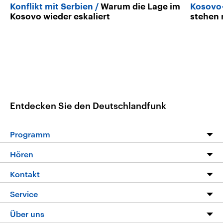
Konflikt mit Serbien
Warum die Lage im
Kosovo-
Kosovo wieder eskaliert
stehen 
Entdecken Sie den Deutschlandfunk
Programm
Programm
Hören
Alle Sendungen
Livestream
Kontakt
Die Nachrichten
Audios
Hörerservice
Service
Nachrichtenleicht
Podcasts
Social Media
FAQ
Über uns
Neue Beiträge auf dlf.de
Deutschlandfunk App