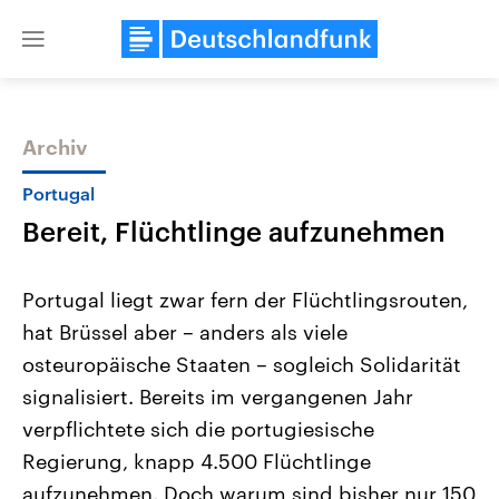
Close
menu
Archiv
Themen
Portugal
Bereit, Flüchtlinge aufzunehmen
Portugal liegt zwar fern der Flüchtlingsrouten,
hat Brüssel aber – anders als viele
osteuropäische Staaten – sogleich Solidarität
Landtagswahl Sachsen-Anhalt
USA
signalisiert. Bereits im vergangenen Jahr
2026
Aktuelle Beiträge, Analys
Alle Informationen
verpflichtete sich die portugiesische
Hintergründe
Sachsen-Anhalt wählt am 6.
Wirtschaftlich und militäri
Regierung, knapp 4.500 Flüchtlinge
September 2026 einen neuen
gehören die Vereinigten S
Landtag. Seit 2021 wird das
den mächtigsten Ländern 
aufzunehmen. Doch warum sind bisher nur 150
Bundesland von einer Koalition aus
mit großem Einfluss auf d