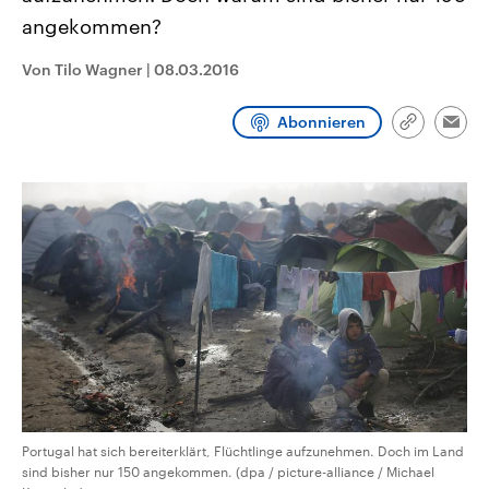
CDU, SPD und FDP regiert.-
aktuelle Weltgeschehen.
angekommen?
Umfragen, Prognosen,
Wahlprogramme, aktuelle Berichte
Sendungen
Programm
Podcasts
und Hintergründe zu den Parteien
Von Tilo Wagner
|
08.03.2016
und Kandidaten der anstehenden
Wahl.
Audio-Archiv
Abonnieren
Link
Emai
kopieren/te
Portugal hat sich bereiterklärt, Flüchtlinge aufzunehmen. Doch im Land
sind bisher nur 150 angekommen. (dpa / picture-alliance / Michael