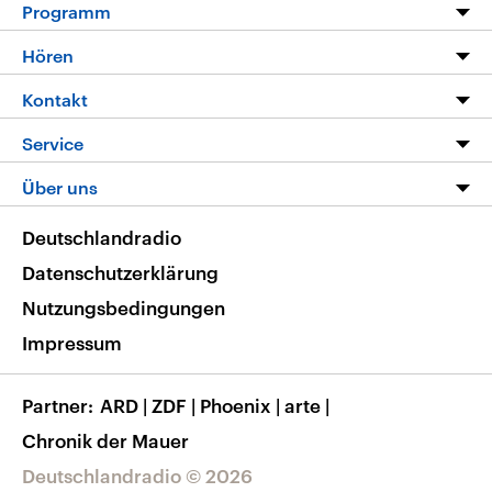
Programm
Programm
Hören
Alle Sendungen
Livestream
Kontakt
Die Nachrichten
Audios
Hörerservice
Service
Nachrichtenleicht
Podcasts
Social Media
FAQ
Über uns
Neue Beiträge auf dlf.de
Deutschlandfunk App
Newsletter
Deutschlandradio
Themen-Schwerpunkte
Nachrichten App
Deutschlandradio
Veranstaltungen
Presse
Frequenzen
Datenschutzerklärung
Musikliste
Ausbildung und Karriere
Nutzungsbedingungen
RSS
Transparenz
Impressum
Korrekturen
Barrierefreiheit
Partner
ARD
|
ZDF
|
Phoenix
|
arte
|
Chronik der Mauer
Deutschlandradio © 2026