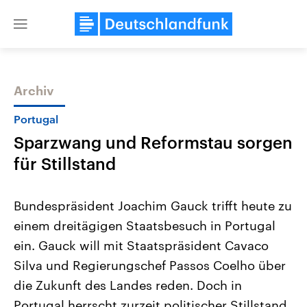
Close
menu
Archiv
Themen
Portugal
Sparzwang und Reformstau sorgen
für Stillstand
Bundespräsident Joachim Gauck trifft heute zu
einem dreitägigen Staatsbesuch in Portugal
Landtagswahl Sachsen-Anhalt
USA
ein. Gauck will mit Staatspräsident Cavaco
2026
Aktuelle Beiträge, Analys
Alle Informationen
Hintergründe
Silva und Regierungschef Passos Coelho über
Sachsen-Anhalt wählt am 6.
Wirtschaftlich und militäri
September 2026 einen neuen
gehören die Vereinigten S
die Zukunft des Landes reden. Doch in
Landtag. Seit 2021 wird das
den mächtigsten Ländern 
Portugal herrscht zurzeit politischer Stillstand.
Bundesland von einer Koalition aus
mit großem Einfluss auf d