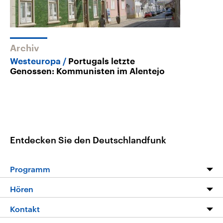
Archiv
Westeuropa
Portugals letzte
Genossen: Kommunisten im Alentejo
Entdecken Sie den Deutschlandfunk
Programm
Programm
Hören
Alle Sendungen
Livestream
Kontakt
Die Nachrichten
Audios