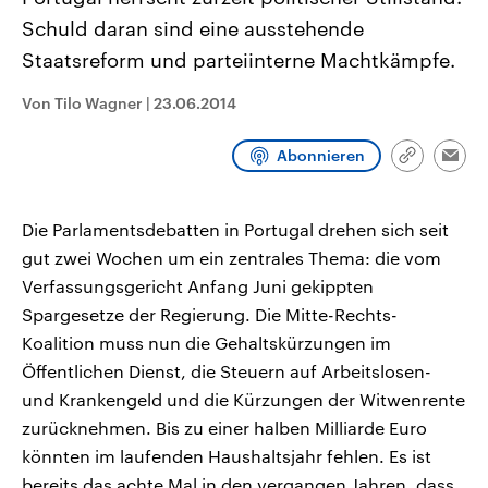
CDU, SPD und FDP regiert.-
aktuelle Weltgeschehen.
Schuld daran sind eine ausstehende
Umfragen, Prognosen,
Wahlprogramme, aktuelle Berichte
Staatsreform und parteiinterne Machtkämpfe.
Sendungen
Programm
Podcasts
und Hintergründe zu den Parteien
und Kandidaten der anstehenden
Wahl.
Von Tilo Wagner
|
23.06.2014
Audio-Archiv
Abonnieren
Link
Emai
kopieren/te
Die Parlamentsdebatten in Portugal drehen sich seit
gut zwei Wochen um ein zentrales Thema: die vom
Verfassungsgericht Anfang Juni gekippten
Spargesetze der Regierung. Die Mitte-Rechts-
Koalition muss nun die Gehaltskürzungen im
Öffentlichen Dienst, die Steuern auf Arbeitslosen-
und Krankengeld und die Kürzungen der Witwenrente
zurücknehmen. Bis zu einer halben Milliarde Euro
könnten im laufenden Haushaltsjahr fehlen. Es ist
bereits das achte Mal in den vergangen Jahren, dass