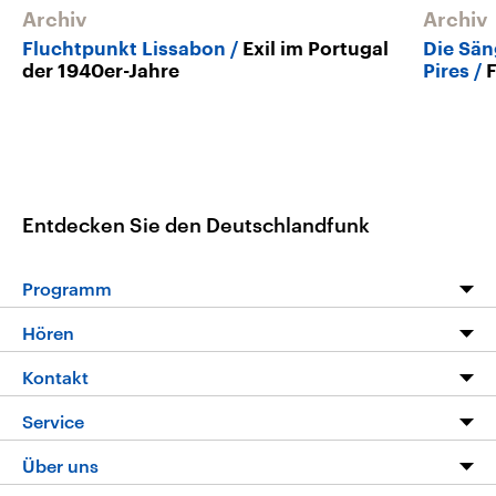
Archiv
Archiv
Fluchtpunkt Lissabon
Exil im Portugal
Die Sän
der 1940er-Jahre
Pires
Entdecken Sie den Deutschlandfunk
Programm
Programm
Hören
Alle Sendungen
Livestream
Kontakt
Die Nachrichten
Audios
Hörerservice
Service
Nachrichtenleicht
Podcasts
Social Media
FAQ
Über uns
Neue Beiträge auf dlf.de
Deutschlandfunk App
Newsletter