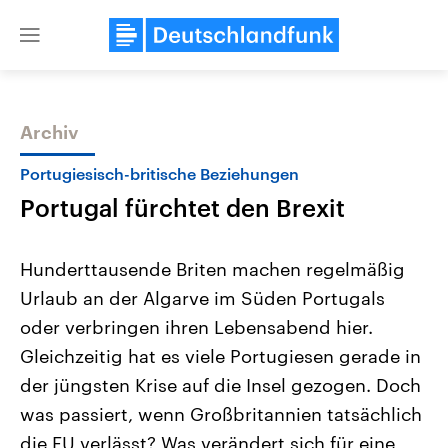
Close
menu
Archiv
Themen
Portugiesisch-britische Beziehungen
Portugal fürchtet den Brexit
Hunderttausende Briten machen regelmäßig
Urlaub an der Algarve im Süden Portugals
oder verbringen ihren Lebensabend hier.
Landtagswahl Sachsen-Anhalt
USA
Gleichzeitig hat es viele Portugiesen gerade in
2026
Aktuelle Beiträge, Analys
Alle Informationen
der jüngsten Krise auf die Insel gezogen. Doch
Hintergründe
Sachsen-Anhalt wählt am 6.
Wirtschaftlich und militäri
was passiert, wenn Großbritannien tatsächlich
September 2026 einen neuen
gehören die Vereinigten S
Landtag. Seit 2021 wird das
den mächtigsten Ländern 
die EU verlässt? Was verändert sich für eine
Bundesland von einer Koalition aus
mit großem Einfluss auf d