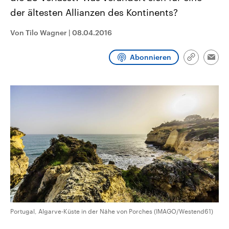
CDU, SPD und FDP regiert.-
aktuelle Weltgeschehen.
der ältesten Allianzen des Kontinents?
Umfragen, Prognosen,
Wahlprogramme, aktuelle Berichte
Sendungen
Programm
Podcasts
und Hintergründe zu den Parteien
Von Tilo Wagner
|
08.04.2016
und Kandidaten der anstehenden
Wahl.
Audio-Archiv
Abonnieren
Link
Emai
kopieren/te
Portugal, Algarve-Küste in der Nähe von Porches (IMAGO/Westend61)