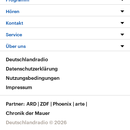
Programm
Hören
Alle Sendungen
Livestream
Kontakt
Die Nachrichten
Audios
Hörerservice
Service
Nachrichtenleicht
Podcasts
Social Media
FAQ
Über uns
Neue Beiträge auf dlf.de
Deutschlandfunk App
Newsletter
Deutschlandradio
Themen-Schwerpunkte
Nachrichten App
Deutschlandradio
Veranstaltungen
Presse
Frequenzen
Datenschutzerklärung
Musikliste
Ausbildung und Karriere
Nutzungsbedingungen
RSS
Transparenz
Impressum
Korrekturen
Barrierefreiheit
Partner
ARD
|
ZDF
|
Phoenix
|
arte
|
Chronik der Mauer
Deutschlandradio © 2026