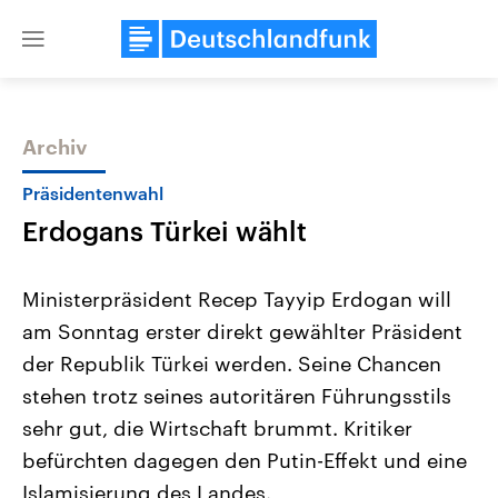
Close
menu
Archiv
Themen
Präsidentenwahl
Erdogans Türkei wählt
Ministerpräsident Recep Tayyip Erdogan will
am Sonntag erster direkt gewählter Präsident
der Republik Türkei werden. Seine Chancen
Landtagswahl Sachsen-Anhalt
USA
stehen trotz seines autoritären Führungsstils
2026
Aktuelle Beiträge, Analys
Alle Informationen
sehr gut, die Wirtschaft brummt. Kritiker
Hintergründe
Sachsen-Anhalt wählt am 6.
Wirtschaftlich und militäri
befürchten dagegen den Putin-Effekt und eine
September 2026 einen neuen
gehören die Vereinigten S
Landtag. Seit 2021 wird das
den mächtigsten Ländern 
Islamisierung des Landes.
Bundesland von einer Koalition aus
mit großem Einfluss auf d