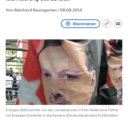
CDU, SPD und FDP regiert.-
aktuelle Weltgeschehen.
Umfragen, Prognosen,
Von Reinhard Baumgarten
|
08.08.2014
Wahlprogramme, aktuelle Berichte
Sendungen
Programm
Podcasts
und Hintergründe zu den Parteien
und Kandidaten der anstehenden
Abonnieren
Link
Wahl.
Emai
kopieren/te
Audio-Archiv
Erdogan-Befürworter vor der Lanxessarena in Köln halten eine Fahne
mit Erdogan-Konterfei in die Kamera (Deutschlandradio/Schillmöller)