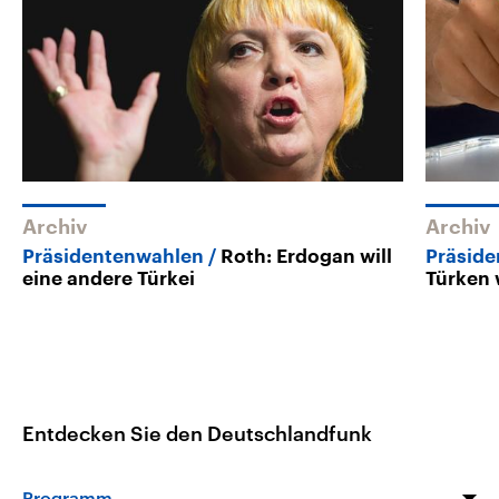
Archiv
Archiv
Präsidentenwahlen
Roth: Erdogan will
Präside
eine andere Türkei
Türken 
Entdecken Sie den Deutschlandfunk
Programm