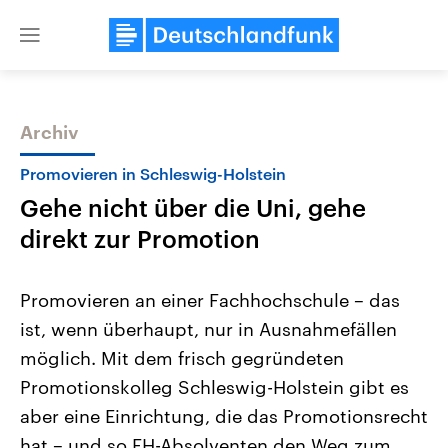
Close
menu
Archiv
Themen
Promovieren in Schleswig-Holstein
Gehe nicht über die Uni, gehe
direkt zur Promotion
Promovieren an einer Fachhochschule – das
ist, wenn überhaupt, nur in Ausnahmefällen
Landtagswahl Sachsen-Anhalt
USA
möglich. Mit dem frisch gegründeten
2026
Aktuelle Beiträge, Analys
Alle Informationen
Hintergründe
Promotionskolleg Schleswig-Holstein gibt es
Sachsen-Anhalt wählt am 6.
Wirtschaftlich und militäri
September 2026 einen neuen
gehören die Vereinigten S
aber eine Einrichtung, die das Promotionsrecht
Landtag. Seit 2021 wird das
den mächtigsten Ländern 
hat – und so FH-Absolventen den Weg zum
Bundesland von einer Koalition aus
mit großem Einfluss auf d