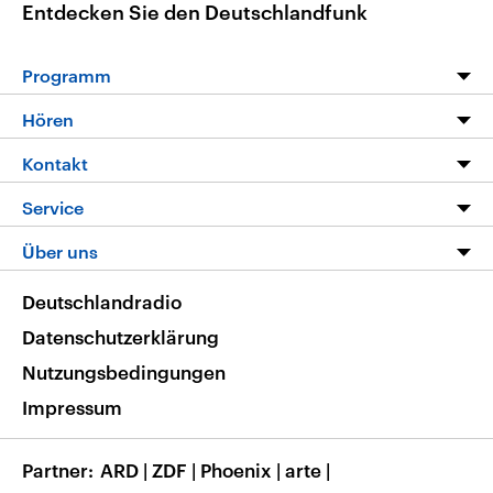
Entdecken Sie den Deutschlandfunk
Programm
Programm
Hören
Alle Sendungen
Livestream
Kontakt
Die Nachrichten
Audios
Hörerservice
Service
Nachrichtenleicht
Podcasts
Social Media
FAQ
Über uns
Neue Beiträge auf dlf.de
Deutschlandfunk App
Newsletter
Deutschlandradio
Themen-Schwerpunkte
Nachrichten App
Deutschlandradio
Veranstaltungen
Presse
Frequenzen
Datenschutzerklärung
Musikliste
Ausbildung und Karriere
Nutzungsbedingungen
RSS
Transparenz
Impressum
Korrekturen
Barrierefreiheit
Partner
ARD
|
ZDF
|
Phoenix
|
arte
|