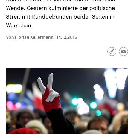
CDU, SPD und FDP regiert.-
aktuelle Weltgeschehen.
Wende. Gestern kulminierte der politische
Umfragen, Prognosen,
Wahlprogramme, aktuelle Berichte
Streit mit Kundgebungen beider Seiten in
Sendungen
Programm
Podcasts
und Hintergründe zu den Parteien
und Kandidaten der anstehenden
Warschau.
Wahl.
Audio-Archiv
Von Florian Kellermann
|
14.12.2016
Link
Emai
kopieren/te