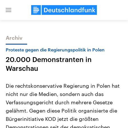
Close
menu
Archiv
Themen
Proteste gegen die Regierungspolitik in Polen
20.000 Demonstranten in
Warschau
Die rechtskonservative Regierung in Polen hat
nicht nur die Medien, sondern auch das
Landtagswahl Sachsen-Anhalt
USA
Verfassungsgericht durch mehrere Gesetze
2026
Aktuelle Beiträge, Analys
Alle Informationen
Hintergründe
gelähmt. Gegen diese Politik organisierte die
Sachsen-Anhalt wählt am 6.
Wirtschaftlich und militäri
September 2026 einen neuen
gehören die Vereinigten S
Bürgerinitiative KOD jetzt die größten
Landtag. Seit 2021 wird das
den mächtigsten Ländern 
Demonstrationen seit der demokratischen
Bundesland von einer Koalition aus
mit großem Einfluss auf d