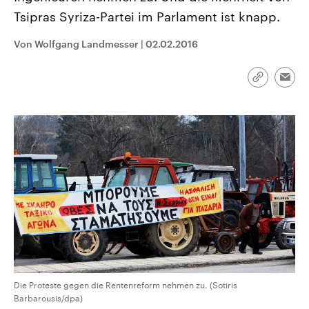
CDU, SPD und FDP regiert.-
aktuelle Weltgeschehen.
Tsipras Syriza-Partei im Parlament ist knapp.
Umfragen, Prognosen,
Wahlprogramme, aktuelle Berichte
Sendungen
Programm
Podcasts
und Hintergründe zu den Parteien
Von Wolfgang Landmesser
|
02.02.2016
und Kandidaten der anstehenden
Wahl.
Audio-Archiv
Link
Emai
kopieren/te
Die Proteste gegen die Rentenreform nehmen zu. (Sotiris
Barbarousis/dpa)