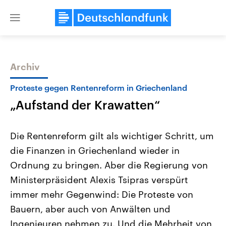
Close
menu
Archiv
Themen
Proteste gegen Rentenreform in Griechenland
„Aufstand der Krawatten“
Die Rentenreform gilt als wichtiger Schritt, um
die Finanzen in Griechenland wieder in
Ordnung zu bringen. Aber die Regierung von
Landtagswahl Sachsen-Anhalt
USA
Ministerpräsident Alexis Tsipras verspürt
2026
Aktuelle Beiträge, Analys
Alle Informationen
immer mehr Gegenwind: Die Proteste von
Hintergründe
Sachsen-Anhalt wählt am 6.
Wirtschaftlich und militäri
Bauern, aber auch von Anwälten und
September 2026 einen neuen
gehören die Vereinigten S
Landtag. Seit 2021 wird das
den mächtigsten Ländern 
Ingenieuren nehmen zu. Und die Mehrheit von
Bundesland von einer Koalition aus
mit großem Einfluss auf d