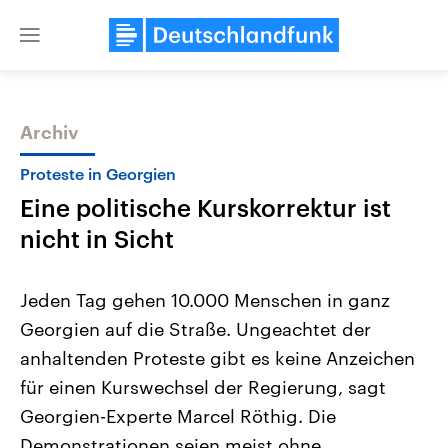
Close
menu
Archiv
Themen
Proteste in Georgien
Eine politische Kurskorrektur ist
nicht in Sicht
Jeden Tag gehen 10.000 Menschen in ganz
Georgien auf die Straße. Ungeachtet der
Landtagswahl Sachsen-Anhalt
USA
anhaltenden Proteste gibt es keine Anzeichen
2026
Aktuelle Beiträge, Analys
Alle Informationen
Hintergründe
für einen Kurswechsel der Regierung, sagt
Sachsen-Anhalt wählt am 6.
Wirtschaftlich und militäri
September 2026 einen neuen
gehören die Vereinigten S
Georgien-Experte Marcel Röthig. Die
Landtag. Seit 2021 wird das
den mächtigsten Ländern 
Demonstrationen seien meist ohne
Bundesland von einer Koalition aus
mit großem Einfluss auf d