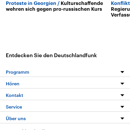
Proteste in Georgien
Kulturschaffende
Konflik
wehren sich gegen pro-russischen Kurs
Regieru
Verfass
Entdecken Sie den Deutschlandfunk
Programm
Programm
Hören
Alle Sendungen
Livestream
Kontakt
Die Nachrichten
Audios
Hörerservice
Service
Nachrichtenleicht
Podcasts
Social Media
FAQ
Über uns
Neue Beiträge auf dlf.de
Deutschlandfunk App
Newsletter
Deutschlandradio
Themen-Schwerpunkte