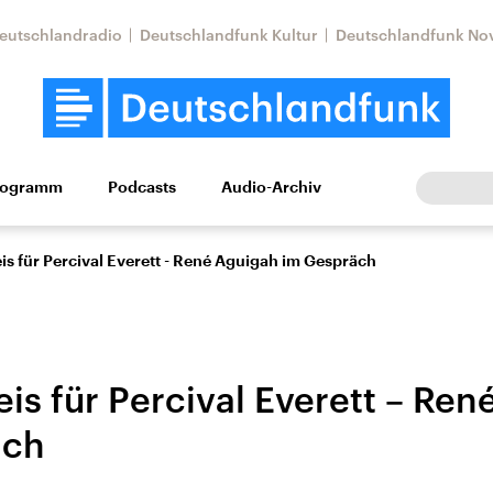
eutschlandradio
Deutschlandfunk Kultur
Deutschlandfunk No
rogramm
Podcasts
Audio-Archiv
Wirtschaft
Wissen
Kultur
Europa
Gesellschaf
eis für Percival Everett - René Aguigah im Gespräch
eis für Percival Everett – Re
äch
Nahostkonflikt
Iran
le Beiträge,
Aktuelle Lage und
Aktuelle Lage und